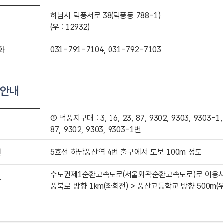
하남시 덕풍서로 38(덕풍동 788-1)
(우 : 12932)
화
031-791-7104, 031-792-7103
 안내
① 덕풍지구대 : 3, 16, 23, 87, 9302, 9303, 93
87, 9302, 9303, 9303-1번
철
5호선 하남풍산역 4번 출구에서 도보 100m 정도
수도권제1순환고속도로(서울외곽순환고속도로)로 이용시 상
차
풍북로 방향 1km(좌회전) > 풍산고등학교 방향 500m(