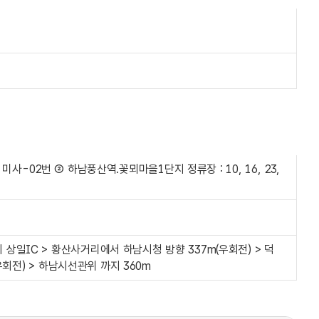
03-1, 미사-02번 ② 하남풍산역.꽃뫼마을1단지 정류장 : 10, 16, 23,
일IC > 황산사거리에서 하남시청 방향 337m(우회전) > 덕
우회전) > 하남시선관위 까지 360m