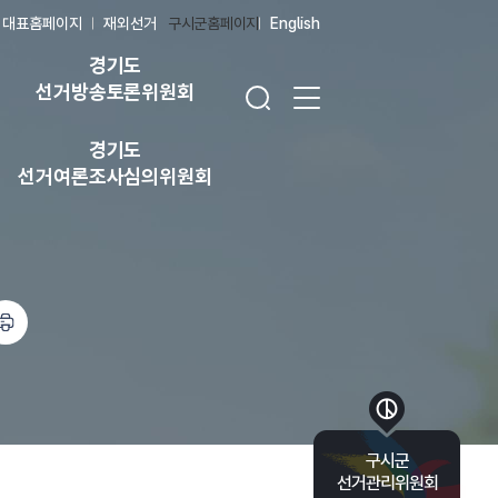
대표홈페이지
재외선거
구시군홈페이지
English
경기도
검색창 열기
전체 메뉴 열기
선거방송토론위원회
경기도
선거여론조사심의위원회
바로가기 목록 열기
구시군
선거관리위원회