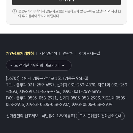
공공누리가 부착되지 않은 자료들을 사용하고자 할 경우에는 담당부서와 사전 협
의 후 이용하여 주시기 바랍니다.
개인정보처리방침
저작권정책
연락처
찾아오시는길
레이어
열기
시·도 선거관리위원회 바로가기
[16703] 수원시 영통구 청명로 131 (영통동 961-3)
TEL : 총무과 031-259-4897, 선거과 031-259-4890, 지도1과 031-259
-4893, 지도2과 031-874-9766, 홍보과 031-259-4895
FAX : 총무과 0505-058-2911, 선거과 0505-058-2903, 지도1과 0505-
058-2905, 지도2과 0505-058-2907, 홍보과 0505-058-2909
선거법질의·신고제보 : 국번없이
1390
(유료)
구·시·군위원회 전화번호 안내