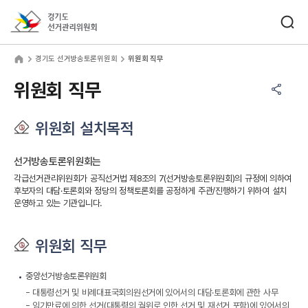
바로가기 메뉴
검색창 열기
경기도선거관리위원회
기도 선거방송토론위원회
home
경기도 선거방송토론위원회
위원회 직무
공유하기 메뉴
열기
위원회 직무
위원회 설치목적
선거방송토론위원회는
각급선거관리위원회가 공직선거법 제8조의 7(선거방송토론위원회)의 규정에 의하여
후보자의 대담·토론회와 정당의 정책토론회를 공정하게 주관/진행하기 위하여 설치
운영하고 있는 기관입니다.
위원회 직무
중앙선거방송토론위원회
대통령선거 및 비례대표국회의원선거에 있어서의 대담·토론회에 관한 사무
임기만료에 의한 선거(대통령의 궐위로 인한 선거 및 재선거 포함)에 있어서의