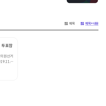
게시글 목록 형태 -
게시글 목록 형태 -
제목
제목+내용
 투표참
회의원선거
9.11.2
1월 25일
:대한민국
을 높이는
 움직여서
 시상내
0만원 상당
 상품권3)
방법:중앙