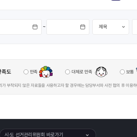
t://www.ec.go.kr)내
선관위 홈페이지(htt://www.ec.g
 후 접수 공모결과:2019
공모전 배너 클릭 후 접수 공모결과
년 1
~
만족도
만족
대체로 만족
보통
가 부착되지 않은 자료들을 사용하고자 할 경우에는 담당부서와 사전 협의 후 이용하
이어
열기
시·도 선거관리위원회 바로가기