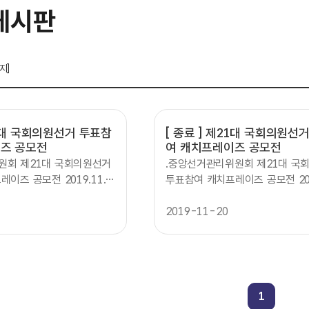
게시판
지]
대 국회의원선거 투표참
[ 종료 ]
제21대 국회의원선거
즈 공모전
여 캐치프레이즈 공모전
원회 제21대 국회의원선거
.중앙선거관리위원회 제21대 국
이즈 공모전 2019.11.2
투표참여 캐치프레이즈 공모전 201
공모기간:2019년 11월 25일
5(월2.13(금)공모기간:2019년 1
금 3주간 참가자격:대한민국
(월2월 13일(금 3주간 참가자격
2019-11-20
모주제:투표효능감을 높이는
국민 누구나 공모주제:투표효능감
* 유권자의 마음을 움직여서
투표참여 홍보 * 유권자의 마음을
를 유도하는 내용 시상내
자발적 투표참여를 유도하는 내용
)최우수상(1명 50만원 상당
역:총240만원1)최우수상(1명 5
3명 30만원 상당 상품권3)
상품권2)우수상(3명 30만원 상당
1
 상당 상품권 접수방법:중앙
장려상명 5만원 상당 상품권 접수