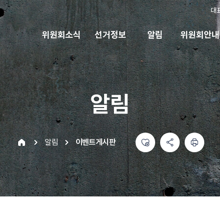
대
위원회소식
선거정보
알림
위원회안내
알림
좋아요
공유하기 메뉴
열기
인쇄하기
home
알림
이벤트게시판