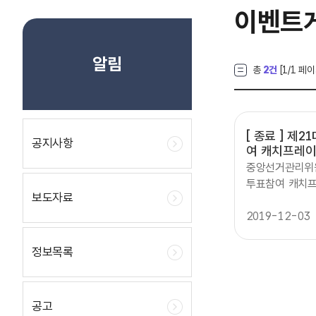
이벤트
알림
총
2건
[
1
/1 페이
[ 종료 ]
제21
공지사항
여 캐치프레이
중앙선거관리위
투표참여 캐치프레
보도자료
5(월2.13(금)
(월2월 13일(
2019-12-03
국민 누구나 공
투표참여 홍보 
정보목록
자발적 투표참여
역:총240만원1
상품권2)우수상(
공고
장려상명 5만원