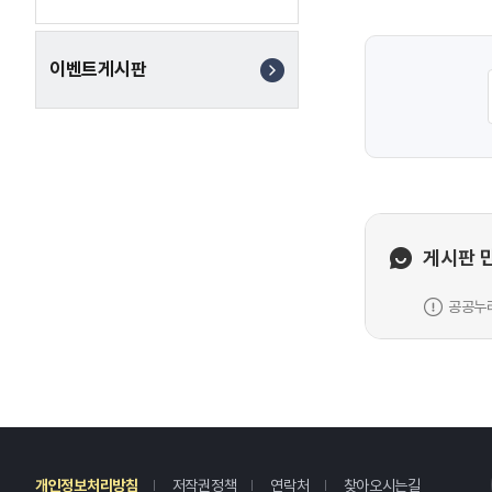
선관위 홈페이지(ht
공모전 배너 클릭
이벤트게시판
년 12
게시판 
공공누리
레
개인정보처리방침
저작권정책
연락처
찾아오시는길