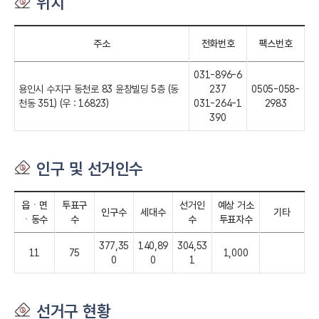
위치
주소
전화번호
팩스번호
031-896-6
용인시 수지구 동천로 83 윤창빌딩 5층 (동
237
0505-058-
천동 351) (우 : 16823)
031-264-1
2983
390
인구 및 선거인수
읍ㆍ면
투표구
선거인
예상 거소
인구수
세대수
기타
ㆍ동수
수
수
투표자수
377,35
140,89
304,53
11
75
1,000
0
0
1
선거구 현황