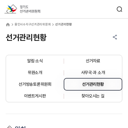
바로가기 메뉴
검색창 열기
경기도선거관리위원회
인시수지구선거관리위원회
home
용인시수지구선거관리위원회
선거관리현황
공유하기 메뉴
열기
선거관리현황
알림·소식
선거자료
위원소개
사무국·과 소개
선거방송토론위원회
선거관리현황
이벤트게시판
찾아오시는 길