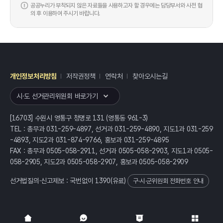
공공누리가 부착되지 않은 자료들을 사용하고자 할 경우에는 담당부서와 사전 협
의 후 이용하여 주시기 바랍니다.
개인정보처리방침
저작권정책
연락처
찾아오시는길
레이어
열기
시·도 선거관리위원회 바로가기
[16703] 수원시 영통구 청명로 131 (영통동 961-3)
TEL : 총무과 031-259-4897, 선거과 031-259-4890, 지도1과 031-259
-4893, 지도2과 031-874-9766, 홍보과 031-259-4895
FAX : 총무과 0505-058-2911, 선거과 0505-058-2903, 지도1과 0505-
058-2905, 지도2과 0505-058-2907, 홍보과 0505-058-2909
선거법질의·신고제보 : 국번없이
1390
(유료)
구·시·군위원회 전화번호 안내
전체
열기/접기