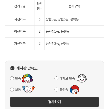
의원
선거구명
선거구역
정수
사선거구
3
상현1동, 상현3동, 성복동
아선거구
2
풍덕천1동, 동천동
자선거구
2
풍덕천2동, 신봉동
게시판 만족도
만족
대체로 만족
보통
불만족
평가하기