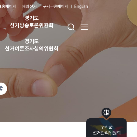
표홈페이지
재외선거
구시군홈페이지
English
경기도
검색창 열기
전체 메뉴 열기
선거방송토론위원회
경기도
선거여론조사심의위원회
바로가기 목록 열기
구시군
선거관리위원회