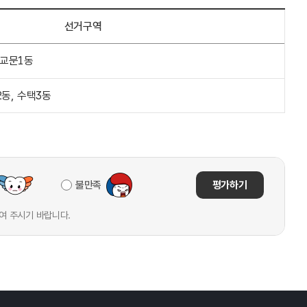
선거구역
 교문1동
2동, 수택3동
불만족
평가하기
여 주시기 바랍니다.