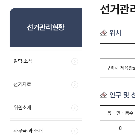
선거관
선거관리현황
위치
알림·소식
구리시 체육관로7
선거자료
인구 및 
위원소개
읍ㆍ면ㆍ동수
8
사무국·과 소개