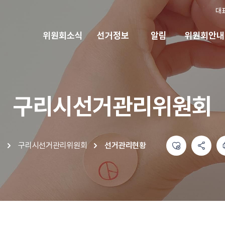
대
위원회소식
선거정보
알림
위원회안내
구리시선거관리위원회
좋아요
공유하기 메뉴
열기
인쇄하기
구리시선거관리위원회
선거관리현황