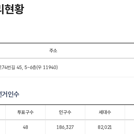
리현황
주소
4번길 45, 5~6층(우 11940)
선거인수
투표구수
인구수
세대수
48
186,327
82,021