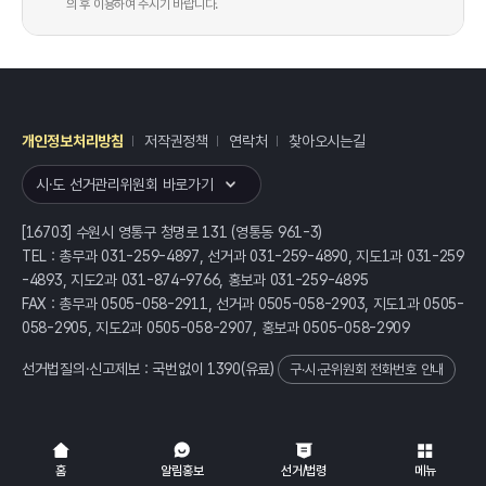
의 후 이용하여 주시기 바랍니다.
개인정보처리방침
저작권정책
연락처
찾아오시는길
레이어
열기
시·도 선거관리위원회 바로가기
[16703] 수원시 영통구 청명로 131 (영통동 961-3)
TEL : 총무과 031-259-4897, 선거과 031-259-4890, 지도1과 031-259
-4893, 지도2과 031-874-9766, 홍보과 031-259-4895
FAX : 총무과 0505-058-2911, 선거과 0505-058-2903, 지도1과 0505-
058-2905, 지도2과 0505-058-2907, 홍보과 0505-058-2909
선거법질의·신고제보 : 국번없이
1390
(유료)
구·시·군위원회 전화번호 안내
전체
열기/접기
홈
알림홍보
선거/법령
메뉴