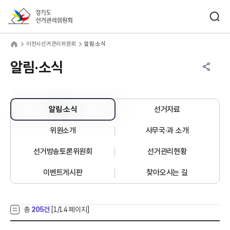
바로가기 메뉴
검색창 열기
경기도선거관리위원회
천시선거관리위원회
home
이천시선거관리위원회
알림·소식
공유하기 메뉴
열기
알림·소식
알림·소식
선거자료
위원소개
사무국·과 소개
선거방송토론위원회
선거관리현황
이벤트게시판
찾아오시는 길
총
205건
[
1
/14 페이지]