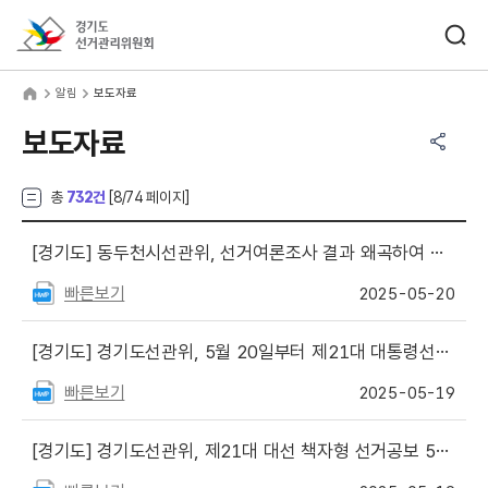
바로가기 메뉴
검색창 열기
경기도선거관리위원회
림
home
알림
보도자료
공유하기 메뉴
열기
보도자료
총
732건
[
8
/74 페이지]
[경기도]
동두천시선관위, 선거여론조사 결과 왜곡하여 공표한 혐의 등으로 종교인 A씨 고발
빠른보기
2025-05-20
[경기도]
경기도선관위, 5월 20일부터 제21대 대통령선거 재외투표 실시
빠른보기
2025-05-19
[경기도]
경기도선관위, 제21대 대선 책자형 선거공보 5월 20일까지 매세대 발송