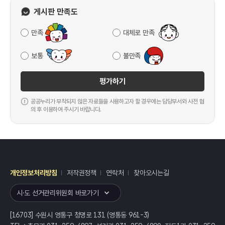
게시판 만족도
만족
대체로 만족
보통
불만족
평가하기
공공누리가 부착되지 않은 자료들을 사용하고자 할 경우에는 담당부서와 사전 협
의 후 이용하여 주시기 바랍니다.
개인정보처리방침
저작권정책
연락처
찾아오시는길
레이어
열기
시·도 선거관리위원회 바로가기
[16703] 수원시 영통구 청명로 131 (영통동 961-3)