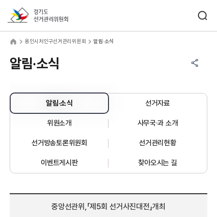
바로가기 메뉴
검색창 열기
경기도선거관리위원회
인시처인구선거관리위원회
home
용인시처인구선거관리위원회
알림·소식
공유하기 메뉴
열기
알림·소식
알림·소식
선거자료
위원소개
사무국·과 소개
선거방송토론위원회
선거관리현황
이벤트게시판
찾아오시는 길
중앙선관위,「제5회 선거사진대전」개최