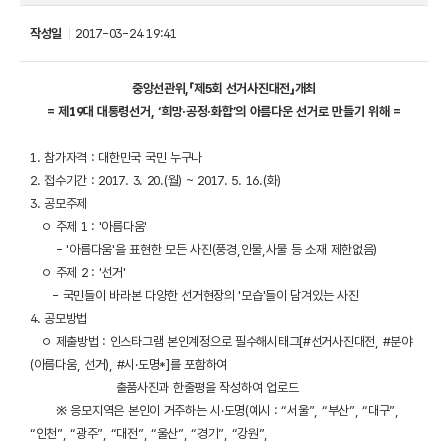
작성일
2017-03-24 19:41
중앙선관위,「제5회 선거사진대전」개최
= 제19대 대통령선거, ‘희망·공정·화합’의 아름다운 선거로 만들기 위해 =
1. 참가자격 : 대한민국 국민 누구나
2. 접수기간 : 2017. 3. 20.(월) ~ 2017. 5. 16.(화)
3. 공모주제
ㅇ 주제 1 : '아름다움'
- '아름다움'을 표현한 모든 사진(풍경,인물,사물 등 소재 제한없음)
ㅇ 주제 2 : '선거'
- 국민들이 바라본 다양한 선거현장의 '모습'들이 담겨있는 사진
4. 공모방법
ㅇ 제출방법 : 인스타그램 본인계정으로 필수해시태그[#선거사진대전, #분야
(아름다움, 선거), #시·도명*]를 포함하여
출품사진과 한줄평을 작성하여 업로드
※ 응모지역은 본인이 거주하는 시·도명(예시 : “서울”, “부산”, “대구”,
“인천”, “광주”, “대전”, “울산”, “경기”, “강원”,