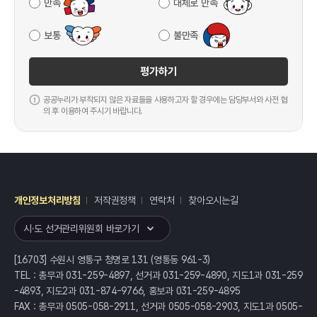
만족
대체로 만족
보통
불만족
평가하기
공공누리가 부착되지 않은 자료들을 사용하고자 할 경우에는 담당부서와 사전 협
의 후 이용하여 주시기 바랍니다.
개인정보처리방침
저작권정책
연락처
찾아오시는길
레이어
열기
시·도 선거관리위원회 바로가기
[16703] 수원시 영통구 청명로 131 (영통동 961-3)
TEL : 총무과 031-259-4897, 선거과 031-259-4890, 지도1과 031-259
-4893, 지도2과 031-874-9766, 홍보과 031-259-4895
FAX : 총무과 0505-058-2911, 선거과 0505-058-2903, 지도1과 0505-