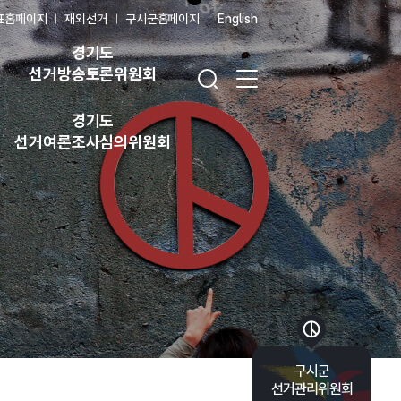
표홈페이지
재외선거
구시군홈페이지
English
경기도
검색창 열기
전체 메뉴 열기
선거방송토론위원회
경기도
선거여론조사심의위원회
바로가기 목록 열기
구시군
선거관리위원회