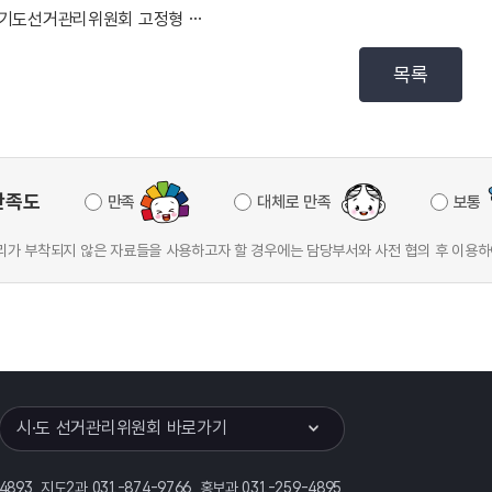
경기도선거관리위원회 고정형 영상정보처리기기 운영·관리 ...
목록
만족도
만족
대체로 만족
보통
가 부착되지 않은 자료들을 사용하고자 할 경우에는 담당부서와 사전 협의 후 이용하
이어
열기
시·도 선거관리위원회 바로가기
-4893, 지도2과 031-874-9766, 홍보과 031-259-4895