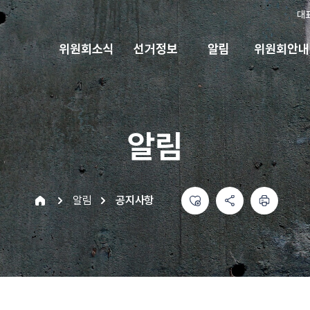
대
위원회소식
선거정보
알림
위원회안내
알림
좋아요
공유하기 메뉴
열기
인쇄하기
home
알림
공지사항