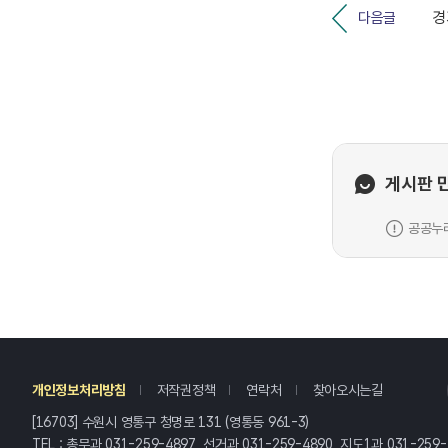
다음글
게시판 
공공누리
레
개인정보처리방침
저작권정책
연락처
찾아오시는길
[16703] 수원시 영통구 청명로 131 (영통동 961-3)
TEL : 총무과 031-259-4897, 선거과 031-259-4890, 지도1과 031-259