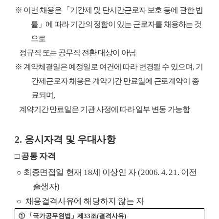
※
이번 채용은
「
기간제 및 단시간근로자 보호 등에 관한 법
률
」
에 따라 기간의 정함이 있는 근로자를 채용하는 것
으로
정규직 또는 공무직 전환 대상이 아님
※
계약체결일은 예정일로 여건에 따라 변경될 수 있으며
,
기
간제근로자 채용은 계약기간 만료일에 근로계약이 종
료되며
,
계약기간 만료일은 기관 사정에 따라 일부 변동 가능함
2.
응시자격 및 우대사항
□
공통 자격
최종면접일 현재
18
세 이상인 자
(2006. 4. 21.
이전
○
출생자
)
채용결격사유에 해당하지 않는 자
○
① 「
국가공무원법
」
제
33
조
(
결격사유
)