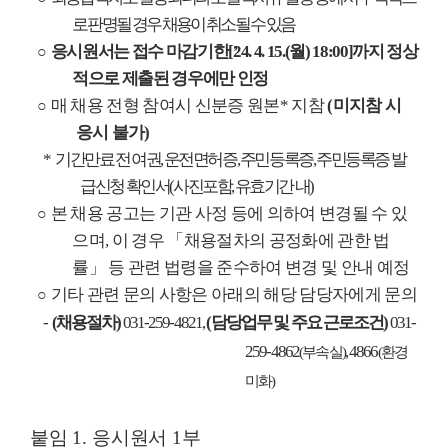
로 판명될 경우 채용이 취소될 수 있음
응시원서는 접수 마감기한
[
24. 4. 15.(
월
) 18:00]
까지 정상
○
적으로 제출된 경우에만 인정
매 채용 전형 참여시 신분증 원본
*
지참
(
미지참 시
○
응시 불가
)
*
기간만료 전 여권
,
운전면허증
,
주민등록증
,
주민등록증 발
급신청 확인서
(
사진포함
,
유효기간 내
)
본 채용 공고는 기관 사정 등에 의하여 변경될 수 있
○
으며
,
이 경우
「
채용절차의 공정화에 관한 법
률
」
등 관련 법령을 준수하여 변경 및 안내 예정
기타 관련 문의 사항은 아래의 해당 담당자에게 문의
○
-
(
채용절차
)
031-259-4821,
(
담당업무 및 주요 근로조건
)
031-
259-4862
, 4866
(
부속실
)
(
환경
미화
)
붙임
1.
응시원서
1
부