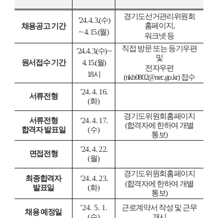
경기도선거관리위원회
’24. 4. 3.(
수
)
홈페이지
,
채용공고 기간
~ 4. 15.(
월
)
워크넷 등
직접 방문 또는 등기우편
’24. 4. 3.(
수
) ~
및
원서접수 기간
4. 15.(
월
)
전자우편
18
시
(nkh0802@nec.go.kr)
접수
’24. 4. 16.
서류전형
(
화
)
경기도위원회홈페이지
서류전형
’24. 4. 17.
(
합격자에 한하여 개별
합격자 발표일
(
수
)
통보
)
’24. 4. 22.
면접전형
(
월
)
경기도위원회홈페이지
최종합격자
’24. 4. 23.
(
합격자에 한하여 개별
발표일
(
화
)
통보
)
’24. 5. 1.
근로계약서 작성 및 근무
채용 예정일
(
수
)
개시