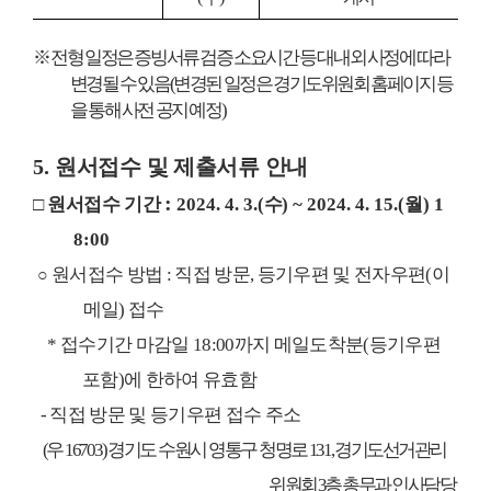
※
전형 일정은 증빙서류 검증 소요시간 등 대내외 사정에 따라
변경될 수 있음
(
변경된 일정은 경기도위원회 홈페이지 등
을 통해 사전 공지 예정
)
5.
원서접수 및 제출서류 안내
:
□
원서접수 기간
2024. 4. 3.(
수
) ~ 2024. 4. 15.(
월
) 1
8:00
원서접수 방법
:
직접 방문
,
등기우편 및 전자우편
(
이
○
메일
)
접수
*
접수기간 마감일
18:00
까지 메일도착분
(
등기우편
포함
)
에 한하여 유효함
-
직접 방문 및 등기우편 접수 주소
(
우
16703)
경기도 수원시 영통구 청명로
131,
경기도선거관리
위원회
3
층 총무과 인사담당