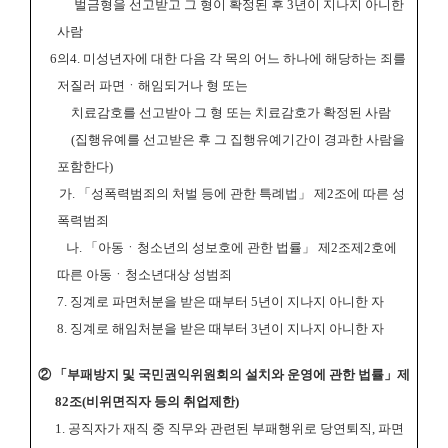
벌금형을 선고받고 그 형이 확정된 후
3
년이 지나지 아니한
사람
6
의
4.
미성년자에 대한 다음 각 목의 어느 하나에 해당하는 죄를
저질러 파면ㆍ해임되거나 형 또는
치료감호를 선고받아 그 형 또는 치료감호가 확정된 사람
(
집행유예를 선고받은 후 그 집행유예
기간이 경과한 사람을
포함한다
)
가
.
「
성폭력범죄의 처벌 등에 관한 특례법
」
제
2
조에 따른 성
폭력범죄
나
.
「
아동ㆍ청소년의 성보호에 관한 법률
」
제
2
조제
2
호에
따른 아동ㆍ청소년대상 성범죄
7.
징계로 파면처분을 받은 때부터
5
년이 지나지 아니한 자
8.
징계로 해임처분을 받은 때부터
3
년이 지나지 아니한 자
② 「
부패방지 및 국민권익위원회의 설치와 운영에 관한 법률
」
제
82
조
(
비위면직자 등의 취업제한
)
1.
공직자가 재직 중 직무와 관련된 부패행위로 당연퇴직
,
파면