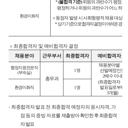
*
(
불합격 기준
)
위원의 과반수가 평정요
평정하거나 위원의 과반수가 어느 하나
환경미화직
○
동점자 발생 시 사회형평적 채용 대상자
*
상기 기준으로 합격자 결정이 어려운 경우
최종합격자 및 예비합격자 결정
○
채용분야
근무부서
최종합격자
예비합격자
채용분야별
행정지원전문직
1
명
선발예정인원
(
부속실
)
2
배수 이내
총무과
(
최종합격자
발표일로부터
환경미화직
1
명
3
개월
)
-
최종합격자 발표 전 최종합격 예정자의 응시자격
,
가
점 등의 증빙 자료를
제출받아 확인한 후 최종합격
자 발표