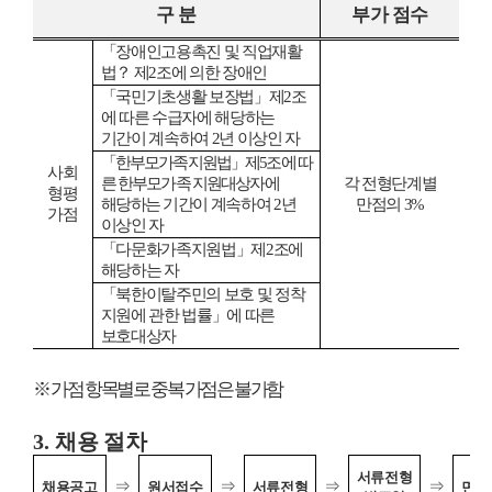
구 분
부가 점수
「
장애인고용촉진 및 직업재활
법
？
제
2
조에 의한 장애인
「
국민기초생활 보장법
」
제
2
조
에 따른 수급자에 해당하는
기간이 계속하여
2
년 이상인 자
「
한부모가족지원법
」
제
5
조에 따
사회
른 한부모가족 지원대상자에
각 전형단계별
형평
해당하는
기간이 계속하여
2
년
만점의
3%
가점
이상인 자
「
다문화가족지원법
」
제
2
조에
해당하는 자
「
북한이탈주민의 보호 및 정착
지원에 관한 법률
」
에 따른
보호대상자
※
가점 항목별로 중복 가점은 불가함
3.
채용 절차
서류전형
⇒
⇒
⇒
⇒
채용공고
원서접수
서류전형
면접