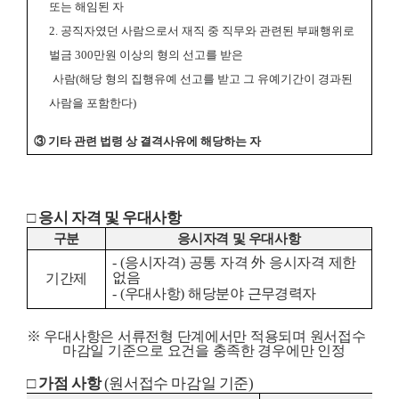
또는 해임된 자
2.
공직자였던 사람으로서 재직 중 직무와 관련된 부패행위로
벌금
300
만원 이상의 형의 선고를 받은
사람
(
해당 형의 집행유예 선고를 받고 그 유예기간이 경과된
사람을 포함한다
)
③
기타 관련 법령 상 결격사유에 해당하는 자
□
응시 자격 및 우대사항
구분
응시자격 및 우대사항
- (
응시자격
)
공통 자격
外
응시자격 제한
없음
기간제
-
(
우대사항
)
해당분야
근무경력자
※
우대사항은 서류전형 단계에서만 적용되며 원서접수
마감일 기준으로 요건을 충족한 경우에만 인정
□
가점 사항
(
원서접수 마감일 기준
)