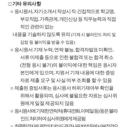
□
기타 유의사항
응시원서
,
자기소개서 작성시 직
·
간접적으로 학교명
,
○
부모직업
,
가족관계
,
개인신상 등
직무능력과 직접
적인 관련이 없는
내용을 기술하지 않도록 유의
(
기재 시 블라인드 처리
및
감점 등 불이익을 받을 수 있음
)
응시원서 기재 누락
,
연락 불능
,
합격자발표 미확인
,
○
서류 미제출 등으로 인한 불합격
또는 합격 취소
(
전형 응시 불가
)
의 불이익에 대한 책임은 응시자
본인에게 있으며
,
지원서 기재 내용에 대한 증빙
자료 제출 요구 및 사실 여부 조회를 할 수 있음
제출된 증빙서류는 응시원서 허위기재여부 확인을
○
위해서 활용되며
,
심사에 불필요한
자료는 심사위
원에게 일절 제공되지 않음
응시원서에 기재한 연락처
(
휴대전화
,
이메일 등
)
등은 블라
○
인드 처리하여 심사위원에게 제공됨
최종합격자로 결정되더라도 결격사유 발생 등에서 부적격으
○