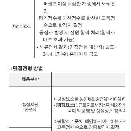
퍼센트 이상 득점한 자 중에서 서류
전
형
평가점수에 가산점수를
합산한 고득점
순으로 합격자 결정
환경미화직
-
동점자 발생 시 전원 합격 처리
(
합격자
배수 초과 가능
)
-
서류전형 결과
(
면접전형 대상자
)
발표
:
24. 4. 17.(
수
)
홈페이지 공고
□
면접전형 방법
채용분야
○
평정요소를 상
(10
점
),
중
(7
점
),
하
(2
점
)
으로
행정지원
-
(
평정요소
)
1.
근로자로서 정신자세
, 2.
전문지
전문직
4.
예의 품행 및 성실성
, 5.
창의력
·
○
불합격 기준
*
에 해당하지 아니하는 자 중
고득점자 순으로 최종합격자 결정