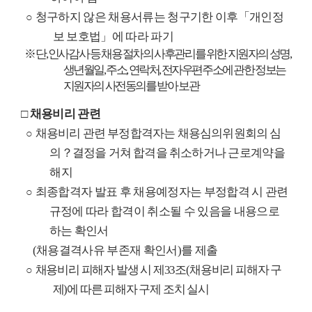
청구하지 않은 채용서류는 청구기한 이후
「
개인정
○
보 보호법
」
에 따라 파기
※
단
,
인사감사 등 채용 절차의 사후관리를 위한 지원자의 성명
,
생년월일
,
주소
,
연락처
,
전자우편주소에 관한 정보는
지원자의 사전동의를 받아 보관
□
채용비리 관련
채용비리 관련 부정합격자는 채용심의위원회의 심
○
의
？
결정을 거쳐 합격을 취소하거나
근로계약을
해지
최종합격자 발표 후 채용예정자는 부정합격 시 관련
○
규정에 따라 합격이 취소될 수 있음을 내용으로
하는 확인서
(
채용결격사유 부존재 확인서
)
를 제출
채용비리 피해자 발생 시 제
33
조
(
채용비리 피해자 구
○
제
)
에 따른 피해자 구제 조치 실시