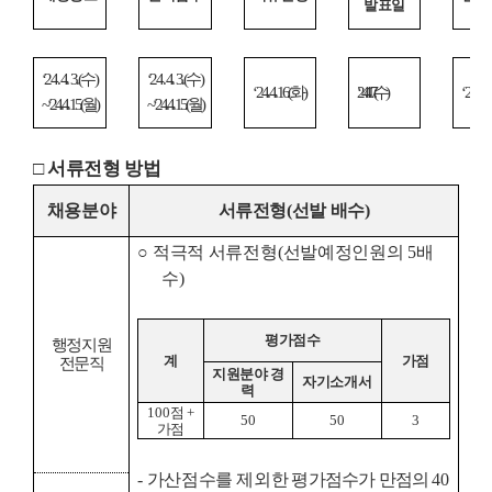
발표일
‘24. 4. 3.(
수
)
‘24. 4. 3.(
수
)
‘
24. 4. 16.(
화
)
‘24. 4. 17.(
수
‘
24. 4. 22
~
‘24. 4. 15.(
월
)
~
‘24. 4. 15.(
월
)
□
서류전형 방법
채용분야
서류전형
(
선발 배수
)
○
적극적 서류전형
(
선발예정인원의
5
배
수
)
평가점수
행정지원
계
가점
전문직
지원분야 경
자기소개서
력
100
점
+
50
50
3
가점
-
가산점수를 제외한
평가점수가 만점의
40