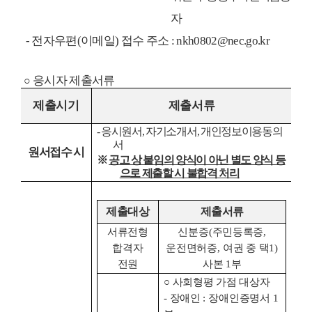
자
-
전자우편
(
이메일
)
접수 주소
: nkh0802@nec.go.kr
응시자 제출서류
○
제출시기
제출서류
-
응시원서
,
자기소개서
,
개인정보이용동의
서
원서접수 시
※
공고 상 붙임의 양식이 아닌 별도 양식 등
으로 제출할 시 불합격 처리
제출대상
제출서류
서류전형
신분증
(
주민등록증
,
합격자
운전면허증
,
여권 중 택
1)
전원
사본
1
부
○
사회형평 가점 대상자
-
장애인
:
장애인증명서
1