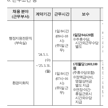
채용 분야
계약기간
근무시간
보수
(
근무부서
)
-
상
1
일
8
시간
부속
1
일당
84,620
원
(09
시
~18
기타
행정지원전문직
※
주휴수당
,
시
)
관
(
부속실
)
시간외근무수당
(
주
5
일 근
별도
지원
무
)
※
(
’24. 5. 1.
(
수
)
건물
1
개월당
2,069,100
~ ’25. 3. 31.
원
행사
(
월
)
(
주휴수당포함
)
청
1
일
8
시간
※
정액급식비
,
기
(07
시
~16
명절상여금
경
환경미화직
시
)
별도 지급
필요
(
주
5
일 근
※
연장
·
야간
·
업
무
)
휴일근로시
※
(
시간외수당
지급