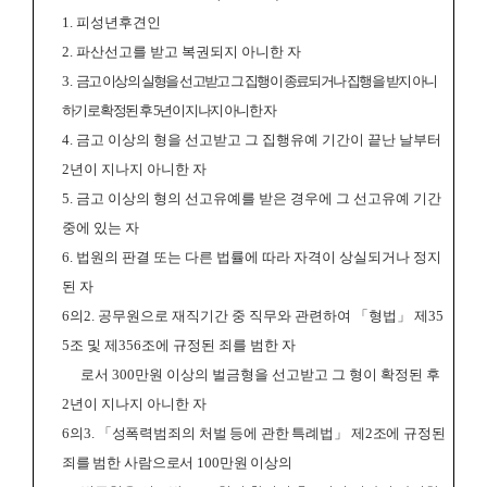
1.
피성년후견인
2.
파산선고를 받고 복권되지 아니한 자
3.
금고 이상의 실형을 선고받고 그 집행이 종료되거나 집행을 받지 아니
하기로 확정된 후
5
년이 지나지 아니한 자
4.
금고 이상의 형을 선고받고 그 집행유예 기간이 끝난 날부터
2
년이 지나지 아니한 자
5.
금고 이상의 형의 선고유예를 받은 경우에 그 선고유예 기간
중에 있는 자
6.
법원의 판결 또는 다른 법률에 따라 자격이 상실되거나 정지
된 자
6
의
2.
공무원으로 재직기간 중 직무와 관련하여
「
형법
」
제
35
5
조 및 제
356
조에 규정된 죄를 범한 자
로서
300
만원 이상의 벌금형을 선고받고 그 형이 확정된 후
2
년이 지나지 아니한 자
6
의
3.
「
성폭력범죄의 처벌 등에 관한 특례법
」
제
2
조에 규정된
죄를 범한 사람으로서
100
만원 이상의