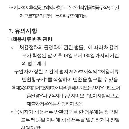
※
기타 복지후생 등 그 외의 사항은
「
선거관리위원회 공무직 및 기간
제근로자 관리 규정
」
등 관련 규정에 따름
7.
유의사항
□
채용서류 반환 관련
「
채용절차의 공정화에 관한 법률
」
에 따라 채용여
○
부가 확정된 날 이후
14
일부터
180
일까지의 기간
의 범위에서
구인자가 정한 기간에 별지 제
20
호서식의
“
채용서류
반환청구서
”
를 작성하여 반환을 청구할 수 있음
※
채용절차법 제
7
조제
1
항에 따라 홈페이지 또는 전자우편으로 제
출된 경우나 구직자가 구인자의
요구 없이 자발적으로
제출한 경우에는 해당하지 않음
응시자가 채용서류 반환청구를 한 경우에는 청구일
○
로부터
14
일 이내에 채용서류를 발송하거나 전달
하여야 함