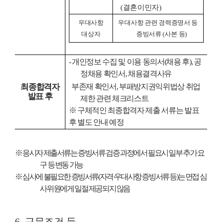
(
결혼이민자
)
우대사항
우대사항 관련 경력증명서 등
대상자
증빙서류
(
사본 등
)
-
개인정보 수집 및 이용 동의서
(
채용 후
),
공
정채용 확인서
,
채용결격사유
부존재 확인서
,
부패방지권익위법상 취업
최종합격자
발표 후
제한 관련 체크리스트
※
구체적인 최종합격자 제출 서류는 발표
후 별도 안내 예정
※
응시자 제출서류는 증빙서류 검증 과정에서 필요시 일부 추가 요
구 등 변동 가능
※
심사에 불필요한 증빙서류
(
자격
·
우대사항 증빙서류 등
)
는 면접 심
사위원에게 일절 제공되지 않음
6.
근무조건 등