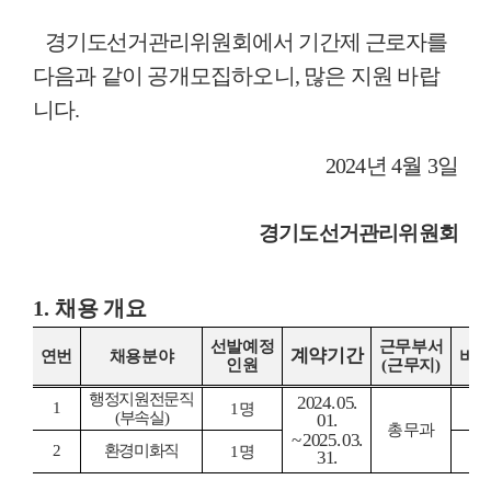
경기도선거관리위원회에서 기간제 근로자를
다음과 같이 공개모집하오니
,
많은 지원 바랍
니다
.
2024
년
4
월
3
일
경기도선거관리위원회
1.
채용 개요
선발예정
근무부서
계약기간
연번
채용분야
비
인원
(
근무지
)
행정지원전문직
2024. 05.
1
1
명
(
부속실
)
01.
총무과
~ 2025. 03.
2
환경미화직
1
명
31.