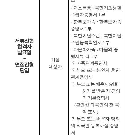
부
-
저소득층
:
국민기초생활
수급자증명서
1
부
-
한부모가족
:
한부모가족
증명서
1
부
-
북한이탈주민
:
북한이탈
서류전형
주민등록확인서
1
부
합격자
-
다문화가족
:
다음의 증
발표일
빙서류 각
1
부
~
가점
？
가족관계증명서
면접전형
대상자
당일
？
부모 또는 본인의 혼인
관계증명서
？
부모 또는 배우자
(
귀화
허가를 받은 자
)
명의
의 기본증명서
(
혼인한 외국인의 전 국
적 표시
)
？
부모 또는 배우자 명의
의 외국인 등록사실 증명
서