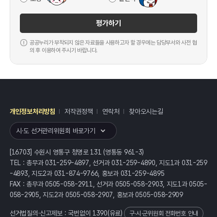
평가하기
공공누리가 부착되지 않은 자료들을 사용하고자 할 경우에는 담당부서와 사전 협
의 후 이용하여 주시기 바랍니다.
개인정보처리방침
저작권정책
연락처
찾아오시는길
레이어
열기
시·도 선거관리위원회 바로가기
[16703] 수원시 영통구 청명로 131 (영통동 961-3)
TEL : 총무과 031-259-4897, 선거과 031-259-4890, 지도1과 031-259
-4893, 지도2과 031-874-9766, 홍보과 031-259-4895
FAX : 총무과 0505-058-2911, 선거과 0505-058-2903, 지도1과 0505-
058-2905, 지도2과 0505-058-2907, 홍보과 0505-058-2909
선거법질의·신고제보 : 국번없이
1390
(유료)
구·시·군위원회 전화번호 안내