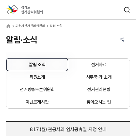
바로가기 메뉴
검색창 열기
경기도선거관리위원회
천시선거관리위원회
home
과천시선거관리위원회
알림·소식
공유하기 메뉴
열기
알림·소식
알림·소식
선거자료
위원소개
사무국·과 소개
선거방송토론위원회
선거관리현황
이벤트게시판
찾아오시는 길
8.17.(월) 관공서의 임시공휴일 지정 안내