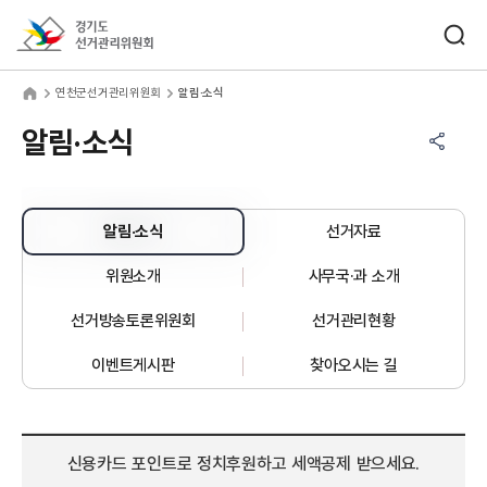
바로가기 메뉴
검색창 열기
경기도선거관리위원회
천군선거관리위원회
home
연천군선거관리위원회
알림·소식
공유하기 메뉴
열기
알림·소식
알림·소식
선거자료
위원소개
사무국·과 소개
선거방송토론위원회
선거관리현황
이벤트게시판
찾아오시는 길
신용카드 포인트로 정치후원하고 세액공제 받으세요.