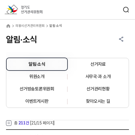
바로가기 메뉴
검색창 열기
경기도선거관리위원회
왕시선거관리위원회
home
의왕시선거관리위원회
알림·소식
공유하기 메뉴
열기
알림·소식
알림·소식
선거자료
위원소개
사무국·과 소개
선거방송토론위원회
선거관리현황
이벤트게시판
찾아오시는 길
총
211건
[
21
/15 페이지]