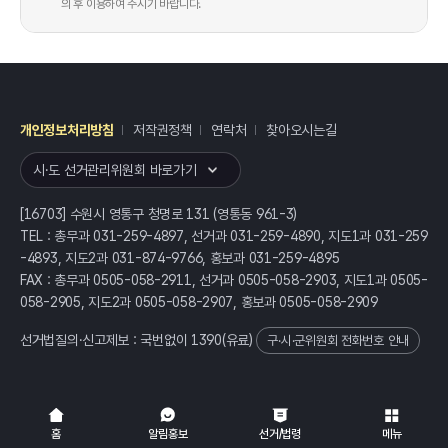
의 후 이용하여 주시기 바랍니다.
개인정보처리방침
저작권정책
연락처
찾아오시는길
레이어
열기
시·도 선거관리위원회 바로가기
[16703] 수원시 영통구 청명로 131 (영통동 961-3)
TEL : 총무과 031-259-4897, 선거과 031-259-4890, 지도1과 031-259
-4893, 지도2과 031-874-9766, 홍보과 031-259-4895
FAX : 총무과 0505-058-2911, 선거과 0505-058-2903, 지도1과 0505-
058-2905, 지도2과 0505-058-2907, 홍보과 0505-058-2909
선거법질의·신고제보 : 국번없이
1390
(유료)
구·시·군위원회 전화번호 안내
전체
열기/접기
홈
알림홍보
선거/법령
메뉴