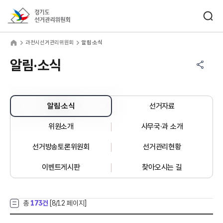
바로가기 메뉴
검색창 열기
경기도선거관리위원회
천시선거관리위원회
home
과천시선거관리위원회
알림·소식
공유하기 메뉴
열기
알림·소식
알림·소식
선거자료
위원소개
사무국·과 소개
선거방송토론위원회
선거관리현황
이벤트게시판
찾아오시는 길
총
173건
[
8
/12 페이지]