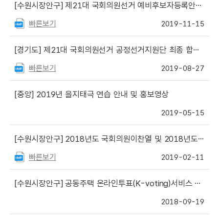
[수원시장안구]
제21대 국회의원선거 예비후보자등록안내 설명회
빠른보기
2019-11-15
[경기도]
제21대 국회의원선거 공정선거지원단 최종 합격자 명단 공고
빠른보기
2019-08-27
[중앙]
2019년 을지태극 연습 안내 및 홍보영상
2019-05-15
[수원시장안구]
2018년도 국회의원이찬열 및 2018년도 하반기 국회의원이찬열후원회의 정치자금 수입ㆍ지출 내역 공고
빠른보기
2019-02-11
[수원시장안구]
공동주택 온라인투표(K-voting)서비스 활성화를 위한 업무협약 체결
2018-09-19