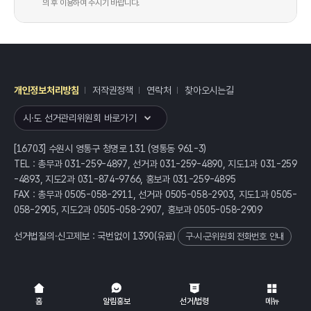
의 후 이용하여 주시기 바랍니다.
개인정보처리방침
저작권정책
연락처
찾아오시는길
레이어
열기
시·도 선거관리위원회 바로가기
[16703] 수원시 영통구 청명로 131 (영통동 961-3)
TEL : 총무과 031-259-4897, 선거과 031-259-4890, 지도1과 031-259
-4893, 지도2과 031-874-9766, 홍보과 031-259-4895
FAX : 총무과 0505-058-2911, 선거과 0505-058-2903, 지도1과 0505-
058-2905, 지도2과 0505-058-2907, 홍보과 0505-058-2909
선거법질의·신고제보 : 국번없이
1390
(유료)
구·시·군위원회 전화번호 안내
전체
열기/접기
홈
알림홍보
선거/법령
메뉴