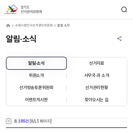
바로가기 메뉴
검색창 열기
경기도선거관리위원회
원시장안구선거관리위원회
home
수원시장안구선거관리위원회
알림·소식
공유하기 메뉴
열기
알림·소식
알림·소식
선거자료
위원소개
사무국·과 소개
선거방송토론위원회
선거관리현황
이벤트게시판
찾아오시는 길
총
185건
[
8
/13 페이지]