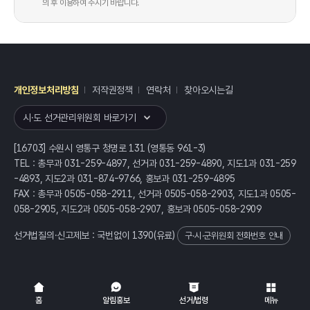
의 후 이용하여 주시기 바랍니다.
개인정보처리방침
저작권정책
연락처
찾아오시는길
레이어
열기
시·도 선거관리위원회 바로가기
[16703] 수원시 영통구 청명로 131 (영통동 961-3)
TEL : 총무과 031-259-4897, 선거과 031-259-4890, 지도1과 031-259
-4893, 지도2과 031-874-9766, 홍보과 031-259-4895
FAX : 총무과 0505-058-2911, 선거과 0505-058-2903, 지도1과 0505-
058-2905, 지도2과 0505-058-2907, 홍보과 0505-058-2909
선거법질의·신고제보 : 국번없이
1390
(유료)
구·시·군위원회 전화번호 안내
전체
열기/접기
홈
알림홍보
선거/법령
메뉴