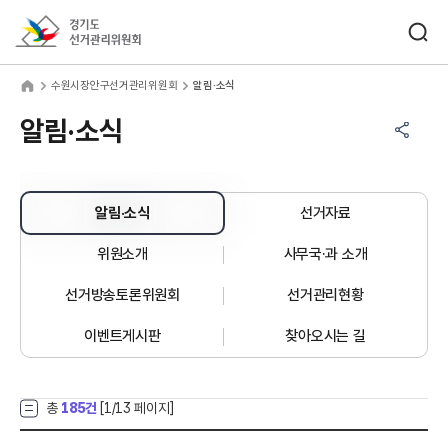
바로가기 메뉴
검색창 열기
경기도선거관리위원회
원시장안구선거관리위원회
home
수원시장안구선거관리위원회
알림·소식
공유하기 메뉴
열기
알림·소식
알림·소식
선거자료
위원소개
사무국·과 소개
선거방송토론위원회
선거관리현황
이벤트게시판
찾아오시는 길
총
185건
[
1
/13 페이지]