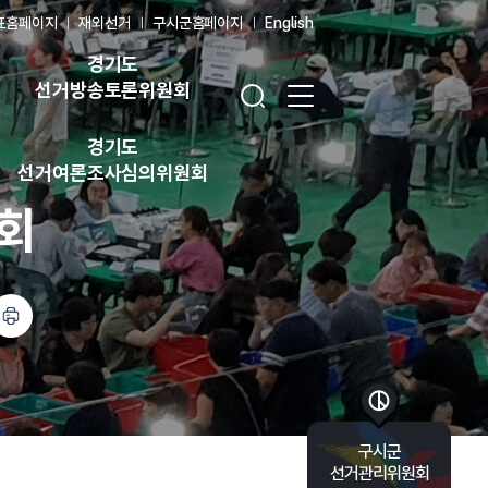
표홈페이지
재외선거
구시군홈페이지
English
경기도
검색창 열기
전체 메뉴 열기
선거방송토론위원회
경기도
선거여론조사심의위원회
회
바로가기 목록 열기
구시군
선거관리위원회