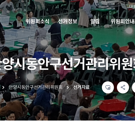
대
위원회소식
선거정보
알림
위원회안내
안양시동안구선거관리위원
좋아요
공유하기 메뉴
열기
인쇄하기
안양시동안구선거관리위원회
선거자료