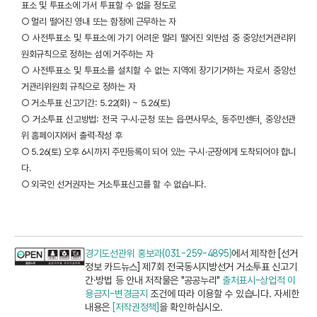
표소 및 투표소에 가서 투표할 수 없을 정도로
○ 멀리 떨어진 영내 또는 함정에 근무하는 자
○ 사전투표소 및 투표소에 가기 어려운 멀리 떨어진 외딴섬 중 중앙선거관리위
원회규칙으로 정하는 섬에 거주하는 자
○ 사전투표소 및 투표소를 설치할 수 없는 지역에 장기기거하는 자로서 중앙선
거관리위원회 규칙으로 정하는 자
○ 거소투표 신고기간: 5.22(화) ~ 5.26(토)
○ 거소투표 신고방법: 전국 구·시·군청 또는 읍·면사무소, 동주민센터, 중앙선관
위 홈페이지에서 출력·작성 후
○ 5.26(토) 오후 6시까지 주민등록이 되어 있는 구·시·군장에게 도착되어야 합니
다.
○ 외국인 선거권자는 거소투표신고를 할 수 없습니다.
경기도선관위 홍보과(031-259-4895)
에서 제작한 [선거
정보 카드뉴스] 제7회 전국동시지방선거 거소투표 신고기
간·방법 등 안내 저작물은 "공공누리"
출처표시-상업적 이
용금지-변경금지
조건에 따라 이용할 수 있습니다. 자세한
내용은
[저작권정책]
을 확인하십시오.