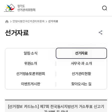
바로가기 메뉴
검색창 열기
경기도선거관리위원회
양시동안구선거관리위원회
home
안양시동안구선거관리위원회
선거자료
공유하기 메뉴
열기
선거자료
알림·소식
선거자료
위원소개
사무국·과 소개
선거방송토론위원회
선거관리현황
이벤트게시판
찾아오시는 길
[선거정보 카드뉴스] 제7회 전국동시지방선거 거소투표 신고기