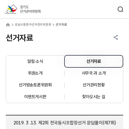
바로가기 메뉴
검색창 열기
경기도선거관리위원회
남시중원구선거관리위원회
home
성남시중원구선거관리위원회
선거자료
공유하기 메뉴
열기
선거자료
알림·소식
선거자료
위원소개
사무국·과 소개
선거방송토론위원회
선거관리현황
이벤트게시판
찾아오시는 길
2019. 3 .13. 제2회 전국동시조합장선거 문답풀이(제7회)