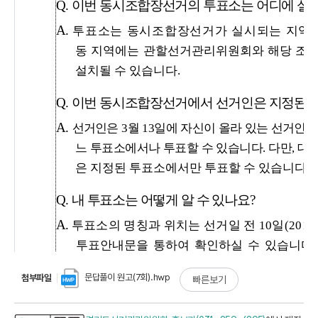
문답풀이 원고(7회).hwp
첨부파일
빠른보기