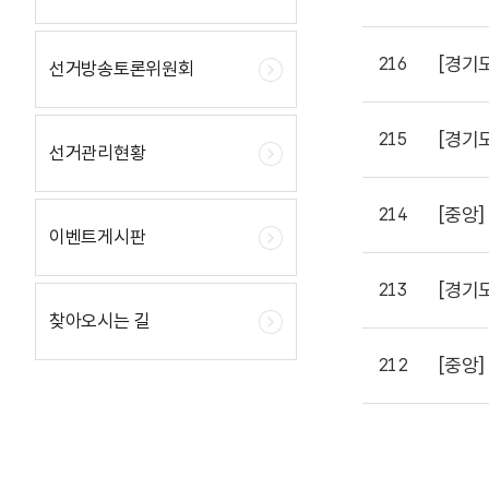
[경기
216
선거방송토론위원회
[경기
215
선거관리현황
[중앙]
214
이벤트게시판
[경기
213
찾아오시는 길
[중앙]
212