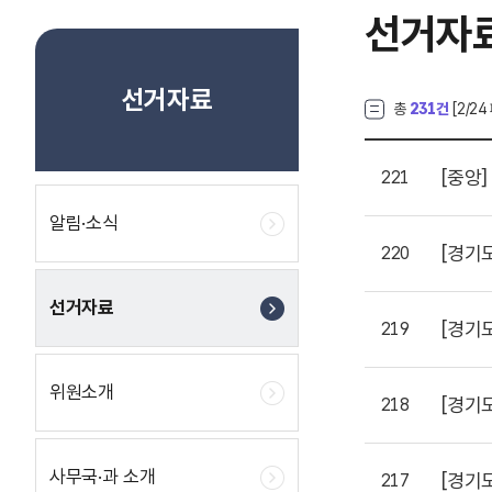
선거자
선거자료
총
231건
[
2
/24
[중앙]
221
알림·소식
[경기
220
선거자료
[경기
219
위원소개
[경기
218
사무국·과 소개
[경기
217