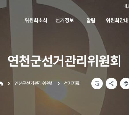
대
위원회소식
선거정보
알림
위원회안내
연천군선거관리위원회
좋아요
공유하기 메뉴
열기
인쇄하기
연천군선거관리위원회
선거자료