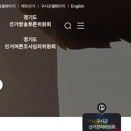
표홈페이지
재외선거
구시군홈페이지
English
경기도
검색창 열기
전체 메뉴 열기
선거방송토론위원회
경기도
선거여론조사심의위원회
바로가기 목록 열기
구시군
선거관리위원회