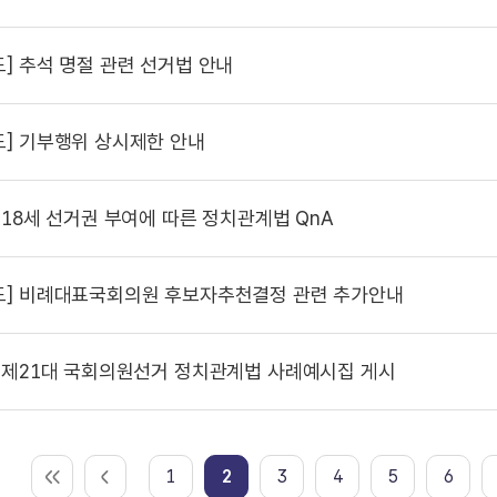
도]
추석 명절 관련 선거법 안내
도]
기부행위 상시제한 안내
18세 선거권 부여에 따른 정치관계법 QnA
도]
비례대표국회의원 후보자추천결정 관련 추가안내
제21대 국회의원선거 정치관계법 사례예시집 게시
1
2
3
4
5
6