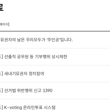
료
 페이지]
유권자의 날은 우리모두가 ‘주인공’입니다.
도]
선출직 공무원 등 기부행위 상시제한
도]
새내기유권자 정치참여
도]
선거법 위반행위 신고 1390
도]
K-voting 온라인투표 시스템