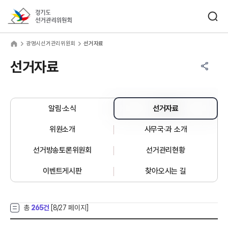
바로가기 메뉴
검색창 열기
경기도선거관리위원회
명시선거관리위원회
home
광명시선거관리위원회
선거자료
공유하기 메뉴
열기
선거자료
알림·소식
선거자료
위원소개
사무국·과 소개
선거방송토론위원회
선거관리현황
이벤트게시판
찾아오시는 길
총
265건
[
8
/27 페이지]