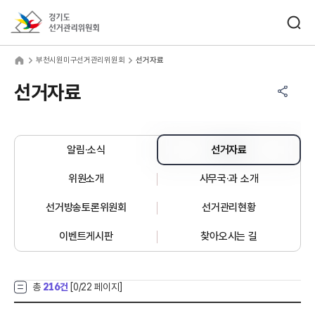
바로가기 메뉴
검색창 열기
경기도선거관리위원회
천시원미구선거관리위원회
home
부천시원미구선거관리위원회
선거자료
공유하기 메뉴
열기
선거자료
알림·소식
선거자료
위원소개
사무국·과 소개
선거방송토론위원회
선거관리현황
이벤트게시판
찾아오시는 길
총
216건
[
0
/22 페이지]