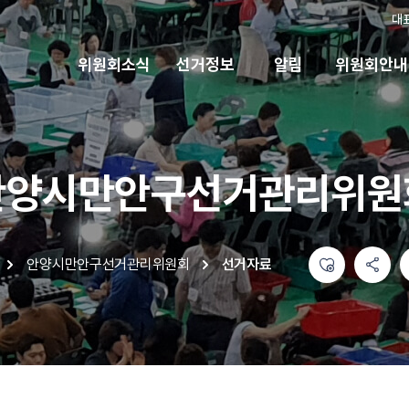
대
위원회소식
선거정보
알림
위원회안내
안양시만안구선거관리위원
좋아요
공유하기 메뉴
열기
인쇄하기
안양시만안구선거관리위원회
선거자료