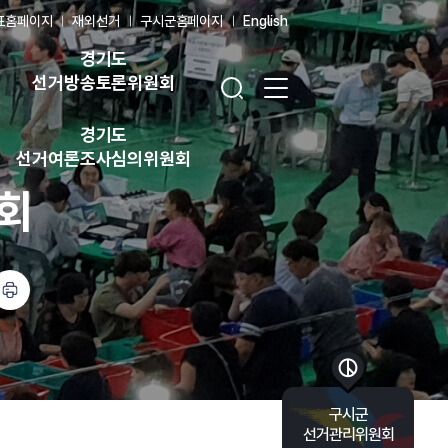
표홈페이지
재외선거
구시군홈페이지
English
경기도
검색창 열기
전체 메뉴 열기
선거방송토론위원회
경기도
선거여론조사심의위원회
회
바로가기 목록 열기
구시군
선거관리위원회