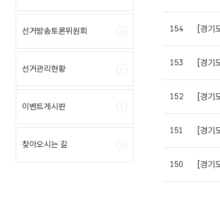
[경기
154
선거방송토론위원회
[경기
153
선거관리현황
[경기
152
이벤트게시판
[경기
151
찾아오시는 길
[경기
150