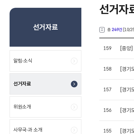
선거자
선거자료
총
249건
[
10
/2
[중앙]
159
알림·소식
[경기
158
선거자료
[경기
157
위원소개
[경기
156
사무국·과 소개
[경기
155