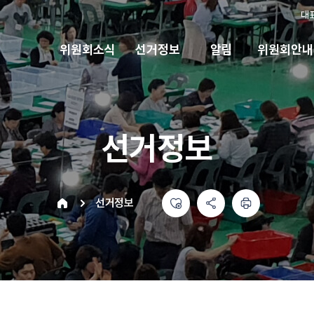
대
위원회소식
선거정보
알림
위원회안내
선거정보
좋아요
공유하기 메뉴
열기
인쇄하기
home
선거정보