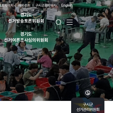
표홈페이지
재외선거
구시군홈페이지
English
경기도
검색창 열기
전체 메뉴 열기
선거방송토론위원회
경기도
선거여론조사심의위원회
바로가기 목록 열기
구시군
선거관리위원회