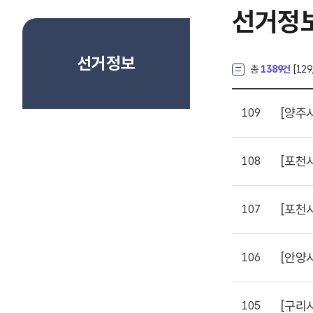
선거정
선거정보
총
1389건
[
129
[양주
109
[포천
108
[포천
107
[안양
106
[구리
105