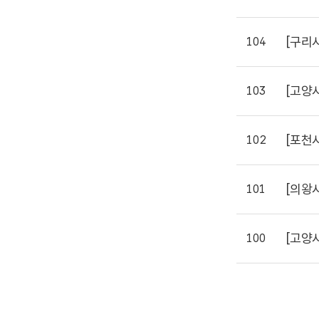
[구리
104
[고양
103
[포천
102
[의왕
101
[고양
100