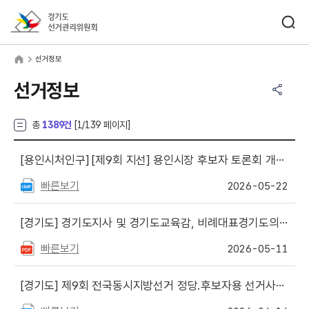
바로가기 메뉴
검색창 열기
경기도선거관리위원회
거정보
home
선거정보
공유하기 메뉴
열기
선거정보
총
1389건
[
1
/139 페이지]
[용인시처인구]
[제9회 지선] 용인시장 후보자 토론회 개최 공표
빠른보기
2026-05-22
[경기도]
경기도지사 및 경기도교육감, 비례대표경기도의원 선거벽보·선거공보 작성·제출수량 및 선거공약서 작성수량 등 공고
빠른보기
2026-05-11
[경기도]
제9회 전국동시지방선거 정당.후보자용 선거사무안내책자 및 서식 게시(경기도교육감, 경기도지사, 비례대표경기도의회의원)