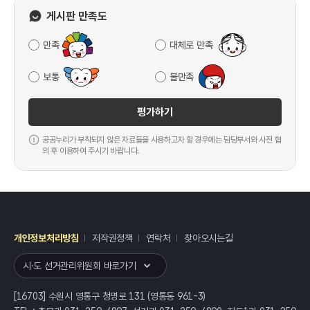
게시판 만족도
만족
대체로 만족
보통
불만족
평가하기
공공누리가 부착되지 않은 자료들을 사용하고자 할 경우에는 담당부서와 사전 협
의 후 이용하여 주시기 바랍니다.
개인정보처리방침
저작권정책
연락처
찾아오시는길
레이어
열기
시·도 선거관리위원회 바로가기
[16703] 수원시 영통구 청명로 131 (영통동 961-3)