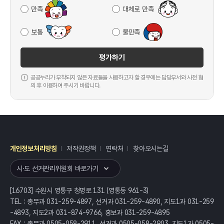
만족
대체로 만족
보통
불만족
평가하기
공공누리가 부착되지 않은 자료들을 사용하고자 할 경우에는 담당부서와 사전 협
의 후 이용하여 주시기 바랍니다.
개인정보처리방침
저작권정책
연락처
찾아오시는길
레이어
열기
시·도 선거관리위원회 바로가기
[16703] 수원시 영통구 청명로 131 (영통동 961-3)
TEL : 총무과 031-259-4897, 선거과 031-259-4890, 지도1과 031-259
-4893, 지도2과 031-874-9766, 홍보과 031-259-4895
FAX : 총무과 0505-058-2911, 선거과 0505-058-2903, 지도1과 0505-