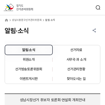
바로가기 메뉴
검색창 열기
경기도선거관리위원회
남시중원구선거관리위원회
home
성남시중원구선거관리위원회
알림·소식
공유하기 메뉴
열기
알림·소식
알림·소식
선거자료
위원소개
사무국·과 소개
선거방송토론위원회
선거관리현황
이벤트게시판
찾아오시는 길
성남시장선거 후보자 토론회·연설회 개최안내