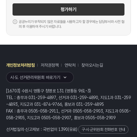
평가하기
공공누리가 부착되지 않은 자료들을 사용하고자 할 경우에는 담당부서와 사전 협
의 후 이용하여 주시기 바랍니다.
개인정보처리방침
저작권정책
연락처
찾아오시는길
레이어
열기
시·도 선거관리위원회 바로가기
[16703] 수원시 영통구 청명로 131 (영통동 961-3)
TEL : 총무과 031-259-4897, 선거과 031-259-4890, 지도1과 031-259
-4893, 지도2과 031-874-9766, 홍보과 031-259-4895
FAX : 총무과 0505-058-2911, 선거과 0505-058-2903, 지도1과 0505-
058-2905, 지도2과 0505-058-2907, 홍보과 0505-058-2909
선거법질의·신고제보 : 국번없이
1390
(유료)
구·시·군위원회 전화번호 안내