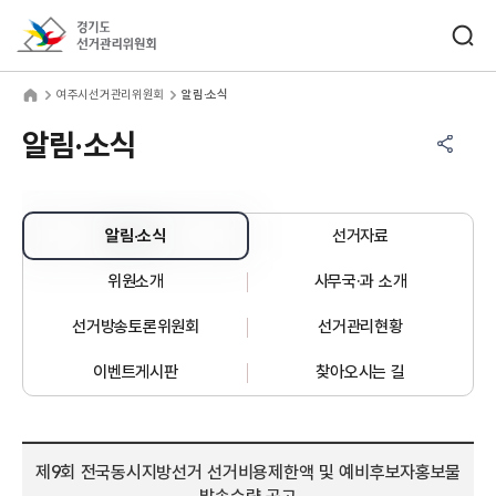
바로가기 메뉴
검색창 열기
경기도선거관리위원회
주시선거관리위원회
home
여주시선거관리위원회
알림·소식
공유하기 메뉴
열기
알림·소식
알림·소식
선거자료
위원소개
사무국·과 소개
선거방송토론위원회
선거관리현황
이벤트게시판
찾아오시는 길
제9회 전국동시지방선거 선거비용제한액 및 예비후보자홍보물