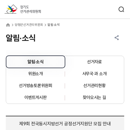
바로가기 메뉴
검색창 열기
경기도선거관리위원회
평군선거관리위원회
home
양평군선거관리위원회
알림·소식
공유하기 메뉴
열기
알림·소식
알림·소식
선거자료
위원소개
사무국·과 소개
선거방송토론위원회
선거관리현황
이벤트게시판
찾아오시는 길
제9회 전국동시지방선거 공정선거지원단 모집 안내