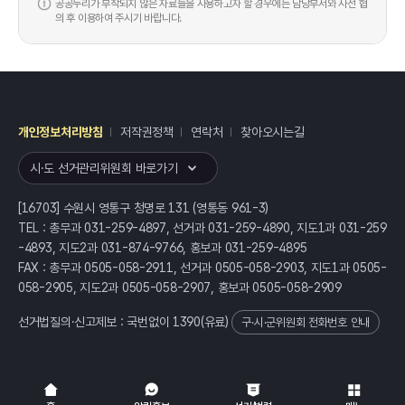
공공누리가 부착되지 않은 자료들을 사용하고자 할 경우에는 담당부서와 사전 협
의 후 이용하여 주시기 바랍니다.
개인정보처리방침
저작권정책
연락처
찾아오시는길
레이어
열기
시·도 선거관리위원회 바로가기
[16703] 수원시 영통구 청명로 131 (영통동 961-3)
TEL : 총무과 031-259-4897, 선거과 031-259-4890, 지도1과 031-259
-4893, 지도2과 031-874-9766, 홍보과 031-259-4895
FAX : 총무과 0505-058-2911, 선거과 0505-058-2903, 지도1과 0505-
058-2905, 지도2과 0505-058-2907, 홍보과 0505-058-2909
선거법질의·신고제보 : 국번없이
1390
(유료)
구·시·군위원회 전화번호 안내
전체
열기/접기