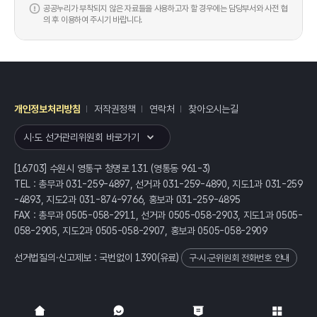
공공누리가 부착되지 않은 자료들을 사용하고자 할 경우에는 담당부서와 사전 협
의 후 이용하여 주시기 바랍니다.
개인정보처리방침
저작권정책
연락처
찾아오시는길
레이어
열기
시·도 선거관리위원회 바로가기
[16703] 수원시 영통구 청명로 131 (영통동 961-3)
TEL : 총무과 031-259-4897, 선거과 031-259-4890, 지도1과 031-259
-4893, 지도2과 031-874-9766, 홍보과 031-259-4895
FAX : 총무과 0505-058-2911, 선거과 0505-058-2903, 지도1과 0505-
058-2905, 지도2과 0505-058-2907, 홍보과 0505-058-2909
선거법질의·신고제보 : 국번없이
1390
(유료)
구·시·군위원회 전화번호 안내
전체
열기/접기