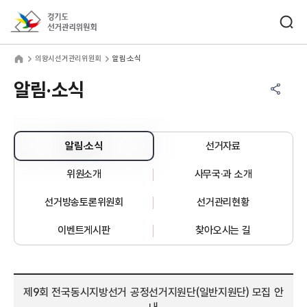
바로가기 메뉴
검색창 열기
경기도선거관리위원회
왕시선거관리위원회
home
의왕시선거관리위원회
알림·소식
공유하기 메뉴
열기
알림·소식
알림·소식
선거자료
위원소개
사무국·과 소개
선거방송토론위원회
선거관리현황
이벤트게시판
찾아오시는 길
제9회 전국동시지방선거 공정선거지원단(일반지원단) 모집 안