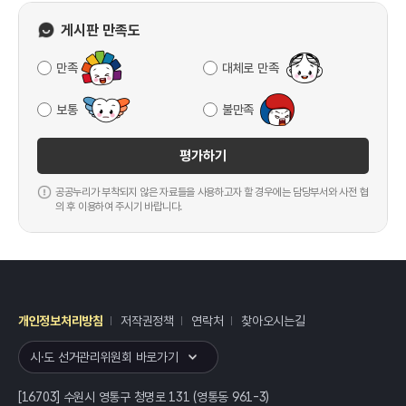
게시판 만족도
만족
대체로 만족
보통
불만족
평가하기
공공누리가 부착되지 않은 자료들을 사용하고자 할 경우에는 담당부서와 사전 협
의 후 이용하여 주시기 바랍니다.
개인정보처리방침
저작권정책
연락처
찾아오시는길
레이어
열기
시·도 선거관리위원회 바로가기
[16703] 수원시 영통구 청명로 131 (영통동 961-3)