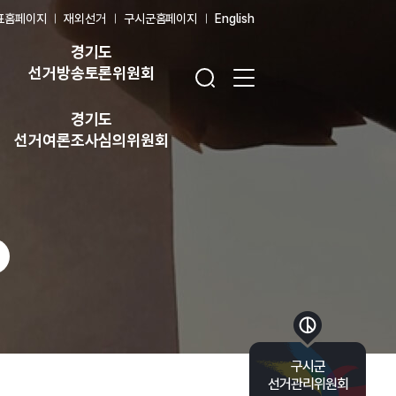
표홈페이지
재외선거
구시군홈페이지
English
경기도
검색창 열기
전체 메뉴 열기
선거방송토론위원회
경기도
선거여론조사심의위원회
바로가기 목록 열기
구시군
선거관리위원회