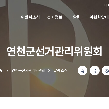
대
위원회소식
선거정보
알림
위원회안내
연천군선거관리위원회
좋아요
공유하기 메뉴
열기
인쇄하기
연천군선거관리위원회
알림·소식