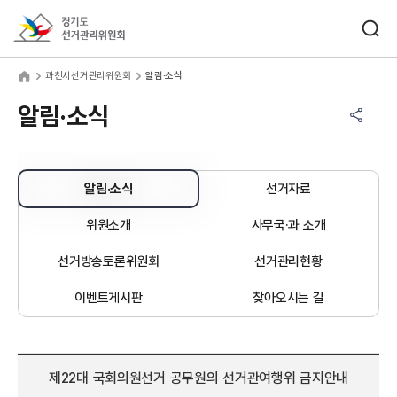
바로가기 메뉴
검색창 열기
경기도선거관리위원회
천시선거관리위원회
home
과천시선거관리위원회
알림·소식
공유하기 메뉴
열기
알림·소식
알림·소식
선거자료
위원소개
사무국·과 소개
선거방송토론위원회
선거관리현황
이벤트게시판
찾아오시는 길
제22대 국회의원선거 공무원의 선거관여행위 금지안내