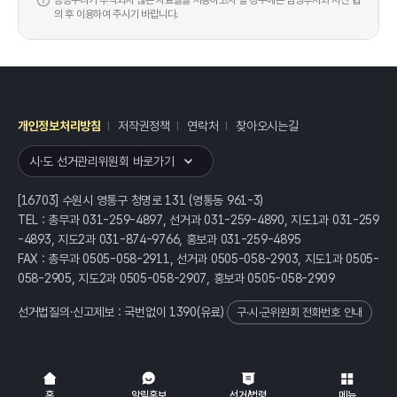
공공누리가 부착되지 않은 자료들을 사용하고자 할 경우에는 담당부서와 사전 협
의 후 이용하여 주시기 바랍니다.
개인정보처리방침
저작권정책
연락처
찾아오시는길
레이어
열기
시·도 선거관리위원회 바로가기
[16703] 수원시 영통구 청명로 131 (영통동 961-3)
TEL : 총무과 031-259-4897, 선거과 031-259-4890, 지도1과 031-259
-4893, 지도2과 031-874-9766, 홍보과 031-259-4895
FAX : 총무과 0505-058-2911, 선거과 0505-058-2903, 지도1과 0505-
058-2905, 지도2과 0505-058-2907, 홍보과 0505-058-2909
선거법질의·신고제보 : 국번없이
1390
(유료)
구·시·군위원회 전화번호 안내
전체
열기/접기
홈
알림홍보
선거/법령
메뉴