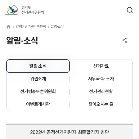
바로가기 메뉴
검색창 열기
경기도선거관리위원회
평군선거관리위원회
home
양평군선거관리위원회
알림·소식
공유하기 메뉴
열기
알림·소식
알림·소식
선거자료
위원소개
사무국·과 소개
선거방송토론위원회
선거관리현황
이벤트게시판
찾아오시는 길
2022년 공정선거지원자 최종합격자 명단