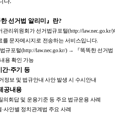
니다.
똑한 선거법 알리미』란?
관리위원회가 선거법규포털(
http://law.nec.go.kr/
를 문자메시지로 전송하는 서비스입니다.
법규포털(
http://law.nec.go.kr/
) → 『똑똑한 선거법
용 확인 가능
기간·주기 등
정보 및 법규안내 사안 발생 시 수시안내
 제공내용
질의회답 및 운용기준 등 주요 법규운용 사례
별·사안별 정치관계법 주요 사례