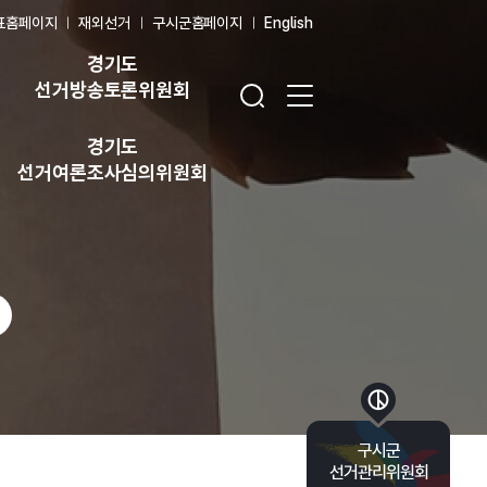
표홈페이지
재외선거
구시군홈페이지
English
경기도
검색창 열기
전체 메뉴 열기
선거방송토론위원회
경기도
선거여론조사심의위원회
바로가기 목록 열기
구시군
선거관리위원회