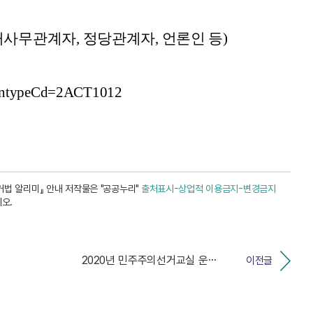
사무관계자, 정당관계자, 언론인 등)
tiontypeCd=2ACT1012
거법 알리미』 안내 저작물은 "공공누리"
출처표시-상업적 이용금지-변경금지
오.
2020년 민주주의선거교실 운영 안내
이전글