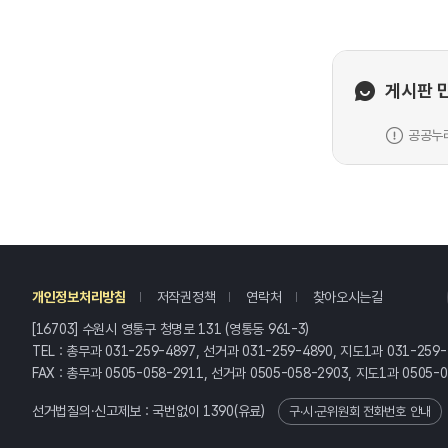
게시판 
공공누리
레
개인정보처리방침
저작권정책
연락처
찾아오시는길
[16703] 수원시 영통구 청명로 131 (영통동 961-3)
TEL : 총무과 031-259-4897, 선거과 031-259-4890, 지도1과 031-259
FAX : 총무과 0505-058-2911, 선거과 0505-058-2903, 지도1과 0505-
선거법질의·신고제보 : 국번없이
1390
(유료)
구·시·군위원회 전화번호 안내