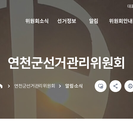
대
위원회소식
선거정보
알림
위원회안내
연천군선거관리위원회
좋아요
공유하기 메뉴
열기
인쇄하기
연천군선거관리위원회
알림·소식