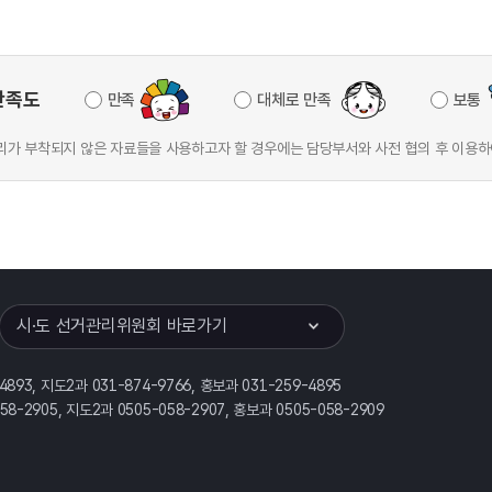
만족도
만족
대체로 만족
보통
가 부착되지 않은 자료들을 사용하고자 할 경우에는 담당부서와 사전 협의 후 이용하
이어
열기
시·도 선거관리위원회 바로가기
-4893, 지도2과 031-874-9766, 홍보과 031-259-4895
058-2905, 지도2과 0505-058-2907, 홍보과 0505-058-2909