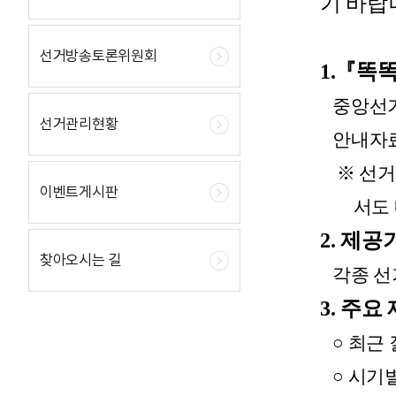
기 바랍
선거방송토론위원회
1
.『똑
중앙선거
선거관리현황
안내자료
※ 선거
이벤트게시판
서도 내
2. 제공
찾아오시는 길
각종 선거
3. 주요
○ 최근 
○ 시기