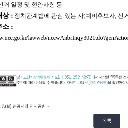
선거 일정 및 현안사항 등
대상 :
정치관계법에 관심 있는 자(예비후보자, 선거
주소 :
law.nec.go.kr/lawweb/necwAnbrInqy3020.do?genAc
경기도선거관리위원회 지도1과(031-259-4893)
에서 제작한 『똑똑한 선
조건에 따라 이용할 수 있습니다. 자세한 내용은
[저작권정책]
을 확인하십시
8.17.(월) 관공서의 임시공휴일 지정 안내
목록