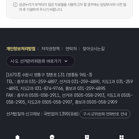
공공누리가 부착되지 않은 자료들을 사용하고자 할 경우에는 담당부서와 사전 협
의 후 이용하여 주시기 바랍니다.
개인정보처리방침
저작권정책
연락처
찾아오시는길
레이어
열기
시·도 선거관리위원회 바로가기
[16703] 수원시 영통구 청명로 131 (영통동 961-3)
TEL : 총무과 031-259-4897, 선거과 031-259-4890, 지도1과 031-259
-4893, 지도2과 031-874-9766, 홍보과 031-259-4895
FAX : 총무과 0505-058-2911, 선거과 0505-058-2903, 지도1과 0505-
058-2905, 지도2과 0505-058-2907, 홍보과 0505-058-2909
선거법질의·신고제보 : 국번없이
1390
(유료)
구·시·군위원회 전화번호 안내
전체
열기/접기