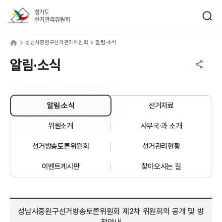
바로가기 메뉴
검색창 열기
경기도선거관리위원회
남시중원구선거관리위원회
home
성남시중원구선거관리위원회
알림·소식
공유하기 메뉴
열기
알림·소식
알림·소식
선거자료
위원소개
사무국·과 소개
선거방송토론위원회
선거관리현황
이벤트게시판
찾아오시는 길
성남시중원구선거방송토론위원회 제2차 위원회의 공개 및 방