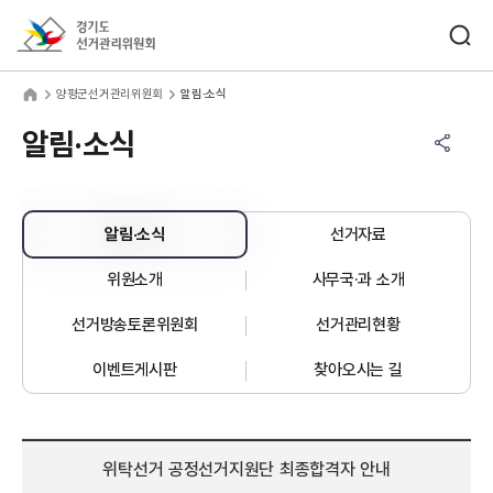
바로가기 메뉴
검색창 열기
경기도선거관리위원회
평군선거관리위원회
home
양평군선거관리위원회
알림·소식
공유하기 메뉴
열기
알림·소식
알림·소식
선거자료
위원소개
사무국·과 소개
선거방송토론위원회
선거관리현황
이벤트게시판
찾아오시는 길
위탁선거 공정선거지원단 최종합격자 안내