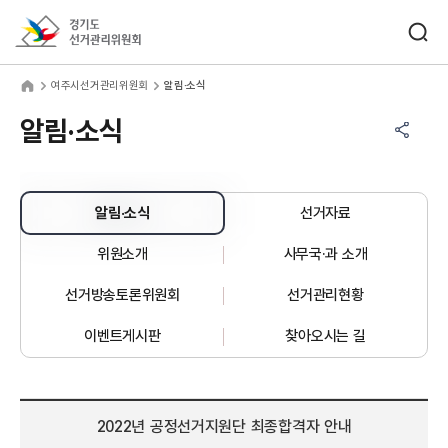
바로가기 메뉴
검색창 열기
경기도선거관리위원회
주시선거관리위원회
home
여주시선거관리위원회
알림·소식
공유하기 메뉴
열기
알림·소식
알림·소식
선거자료
위원소개
사무국·과 소개
선거방송토론위원회
선거관리현황
이벤트게시판
찾아오시는 길
2022년 공정선거지원단 최종합격자 안내