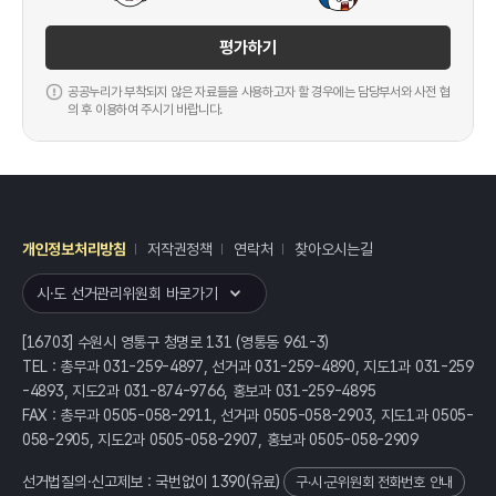
평가하기
공공누리가 부착되지 않은 자료들을 사용하고자 할 경우에는 담당부서와 사전 협
의 후 이용하여 주시기 바랍니다.
개인정보처리방침
저작권정책
연락처
찾아오시는길
레이어
열기
시·도 선거관리위원회 바로가기
[16703] 수원시 영통구 청명로 131 (영통동 961-3)
TEL : 총무과 031-259-4897, 선거과 031-259-4890, 지도1과 031-259
-4893, 지도2과 031-874-9766, 홍보과 031-259-4895
FAX : 총무과 0505-058-2911, 선거과 0505-058-2903, 지도1과 0505-
058-2905, 지도2과 0505-058-2907, 홍보과 0505-058-2909
선거법질의·신고제보 : 국번없이
1390
(유료)
구·시·군위원회 전화번호 안내