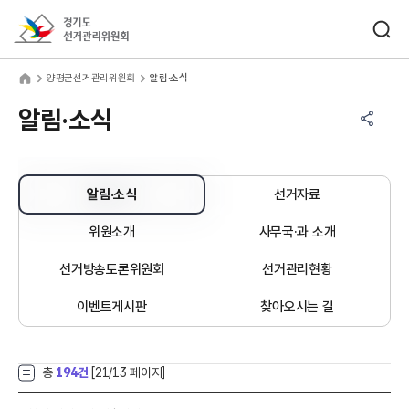
바로가기 메뉴
검색창 열기
경기도선거관리위원회
평군선거관리위원회
home
양평군선거관리위원회
알림·소식
공유하기 메뉴
열기
알림·소식
알림·소식
선거자료
위원소개
사무국·과 소개
선거방송토론위원회
선거관리현황
이벤트게시판
찾아오시는 길
총
194건
[
21
/13 페이지]