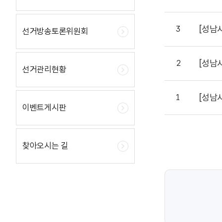
[성남
3
선거방송토론위원회
[성남
2
선거관리현황
[성남
1
이벤트게시판
찾아오시는 길