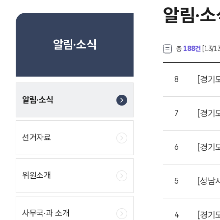
알림·소
알림·소식
총
188건
[
13
/1
[경기
8
알림·소식
[경기
7
선거자료
[경기
6
위원소개
[성남
5
사무국·과 소개
[경기
4