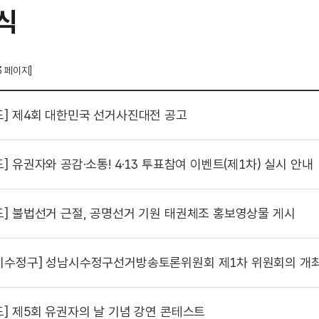
식
3 페이지]
도]
제4회 대한민국 선거사진대전 공고
도]
유권자와 공감·소통! 4·13 투표참여 이벤트(제1차) 실시 안내
도]
불법선거 근절, 공명선거 기원 태권체조 홍보영상물 게시
시수정구]
성남시수정구선거방송토론위원회 제1차 위원회의 개최
도]
제5회 유권자의 날 기념 강연 콘테스트