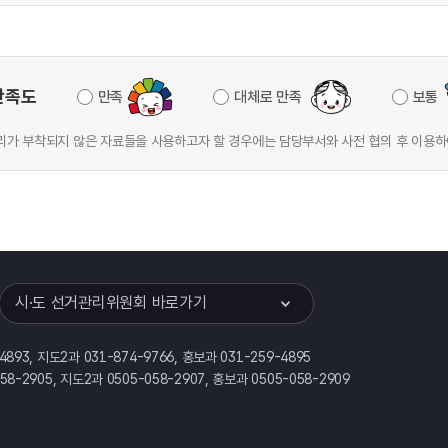
만족도
만족
대체로 만족
보통
가 부착되지 않은 자료들을 사용하고자 할 경우에는 담당부서와 사전 협의 후 이용하
이어
열기
시·도 선거관리위원회 바로가기
-4893, 지도2과 031-874-9766, 홍보과 031-259-4895
058-2905, 지도2과 0505-058-2907, 홍보과 0505-058-2909