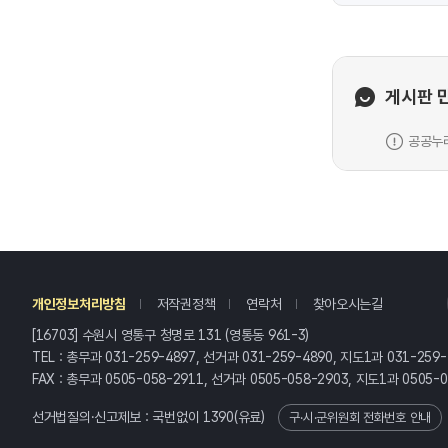
게시판 
공공누리
레
개인정보처리방침
저작권정책
연락처
찾아오시는길
[16703] 수원시 영통구 청명로 131 (영통동 961-3)
TEL : 총무과 031-259-4897, 선거과 031-259-4890, 지도1과 031-259
FAX : 총무과 0505-058-2911, 선거과 0505-058-2903, 지도1과 0505-
선거법질의·신고제보 : 국번없이
1390
(유료)
구·시·군위원회 전화번호 안내