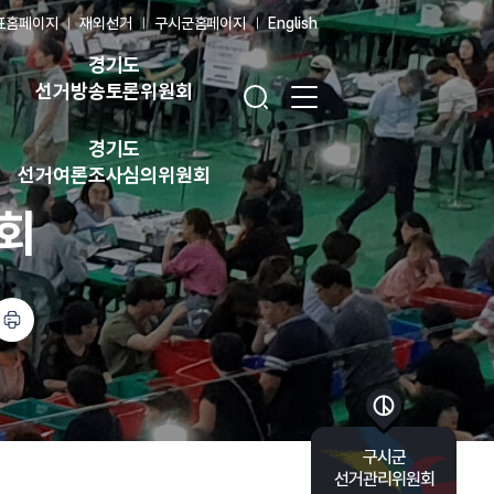
표홈페이지
재외선거
구시군홈페이지
English
경기도
검색창 열기
전체 메뉴 열기
선거방송토론위원회
경기도
선거여론조사심의위원회
회
바로가기 목록 열기
구시군
선거관리위원회