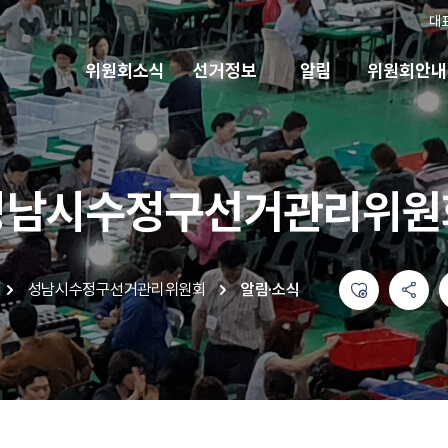
대
위원회소식
선거정보
알림
위원회안내
성남시수정구선거관리위원
좋아요
공유하기 메뉴
열기
인쇄하기
성남시수정구선거관리위원회
알림·소식