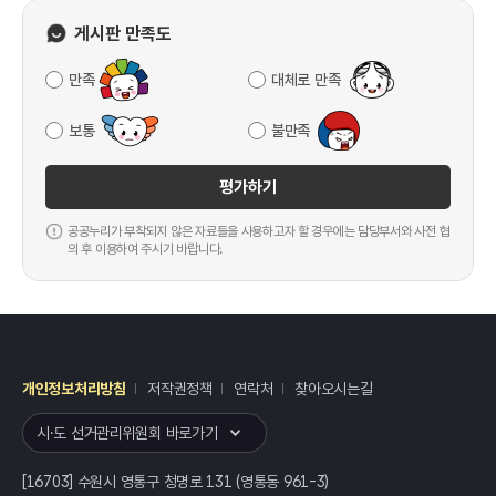
게시판 만족도
만족
대체로 만족
보통
불만족
평가하기
공공누리가 부착되지 않은 자료들을 사용하고자 할 경우에는 담당부서와 사전 협
의 후 이용하여 주시기 바랍니다.
개인정보처리방침
저작권정책
연락처
찾아오시는길
레이어
열기
시·도 선거관리위원회 바로가기
[16703] 수원시 영통구 청명로 131 (영통동 961-3)