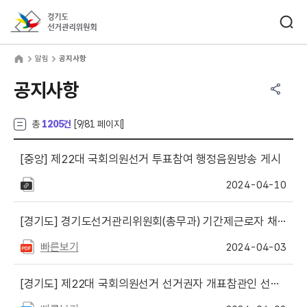
바로가기 메뉴
검색창 열기
경기도선거관리위원회
림
home
알림
공지사항
공유하기 메뉴
열기
공지사항
총
1205건
[
9
/81 페이지]
[중앙]
제22대 국회의원선거 투표참여 행정음원방송 게시
2024-04-10
[경기도]
경기도선거관리위원회(총무과) 기간제근로자 채용 공고
빠른보기
2024-04-03
[경기도]
제22대 국회의원선거 선거권자 개표참관인 선정자 명단