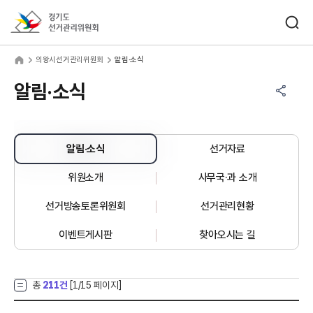
바로가기 메뉴
검색창 열기
경기도선거관리위원회
왕시선거관리위원회
home
의왕시선거관리위원회
알림·소식
공유하기 메뉴
열기
알림·소식
알림·소식
선거자료
위원소개
사무국·과 소개
선거방송토론위원회
선거관리현황
이벤트게시판
찾아오시는 길
총
211건
[
1
/15 페이지]