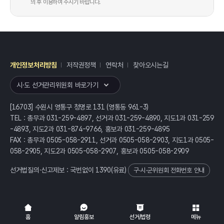
의 후 이용하여 주시기 바랍니다.
개인정보처리방침
저작권정책
연락처
찾아오시는길
레이어
열기
시·도 선거관리위원회 바로가기
[16703] 수원시 영통구 청명로 131 (영통동 961-3)
TEL : 총무과 031-259-4897, 선거과 031-259-4890, 지도1과 031-259
-4893, 지도2과 031-874-9766, 홍보과 031-259-4895
FAX : 총무과 0505-058-2911, 선거과 0505-058-2903, 지도1과 0505-
058-2905, 지도2과 0505-058-2907, 홍보과 0505-058-2909
선거법질의·신고제보 : 국번없이
1390
(유료)
구·시·군위원회 전화번호 안내
전체
열기/접기
홈
알림홍보
선거/법령
메뉴