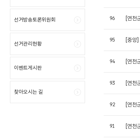
[연천
96
선거방송토론위원회
[중앙]
95
선거관리현황
[연천
94
이벤트게시판
[연천
93
찾아오시는 길
[연천
92
[연천
91