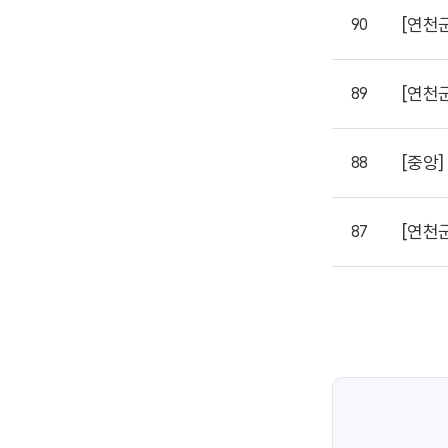
[연천
90
[연천
89
[중앙]
88
[연천
87