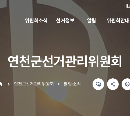
대
위원회소식
선거정보
알림
위원회안내
연천군선거관리위원회
좋아요
공유하기 메뉴
열기
인쇄하기
연천군선거관리위원회
알림·소식