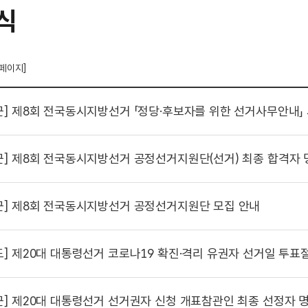
식
 페이지]
군]
제8회 전국동시지방선거 「정당·후보자를 위한 선거사무안내」
군]
제8회 전국동시지방선거 공정선거지원단(선거) 최종 합격자 
군]
제8회 전국동시지방선거 공정선거지원단 모집 안내
도]
제20대 대통령선거 코로나19 확진·격리 유권자 선거일 투표
군]
제20대 대통령선거 선거권자 신청 개표참관인 최종 선정자 