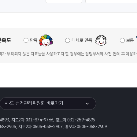
만족도
만족
대체로 만족
보통
가 부착되지 않은 자료들을 사용하고자 할 경우에는 담당부서와 사전 협의 후 이용하
이어
열기
시·도 선거관리위원회 바로가기
-4893, 지도2과 031-874-9766, 홍보과 031-259-4895
058-2905, 지도2과 0505-058-2907, 홍보과 0505-058-2909