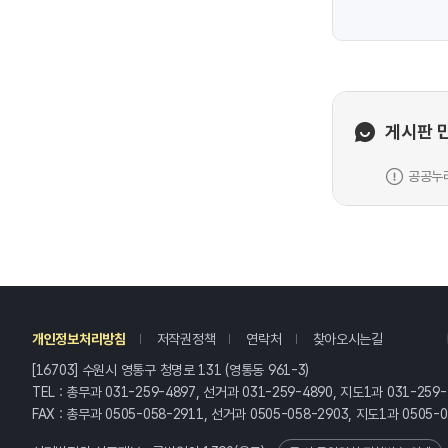
게시판 
공공누리
레
개인정보처리방침
저작권정책
연락처
찾아오시는길
[16703] 수원시 영통구 청명로 131 (영통동 961-3)
TEL : 총무과 031-259-4897, 선거과 031-259-4890, 지도1과 031-259
FAX : 총무과 0505-058-2911, 선거과 0505-058-2903, 지도1과 0505-