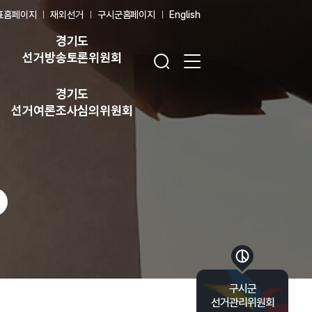
표홈페이지
재외선거
구시군홈페이지
English
경기도
검색창 열기
전체 메뉴 열기
선거방송토론위원회
경기도
선거여론조사심의위원회
바로가기 목록 열기
구시군
선거관리위원회