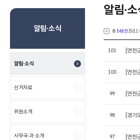
알림·소
알림·소식
총
161건
[
5
/11
[연천
101
알림·소식
[연천
100
선거자료
[연천
99
위원소개
[경기
98
사무국·과 소개
[연천
97