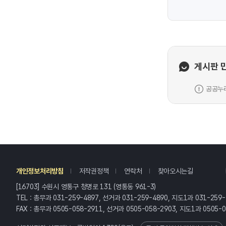
게시판 
공공누리
레
개인정보처리방침
저작권정책
연락처
찾아오시는길
[16703] 수원시 영통구 청명로 131 (영통동 961-3)
TEL : 총무과 031-259-4897, 선거과 031-259-4890, 지도1과 031-259
FAX : 총무과 0505-058-2911, 선거과 0505-058-2903, 지도1과 0505-