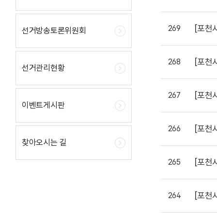
[포천
269
선거방송토론위원회
[포천
268
선거관리현황
[포천
267
이벤트게시판
[포천
266
찾아오시는 길
[포천
265
[포천
264