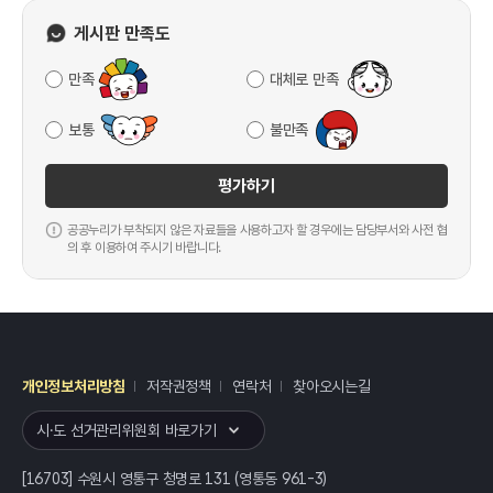
게시판 만족도
만족
대체로 만족
보통
불만족
평가하기
공공누리가 부착되지 않은 자료들을 사용하고자 할 경우에는 담당부서와 사전 협
의 후 이용하여 주시기 바랍니다.
개인정보처리방침
저작권정책
연락처
찾아오시는길
레이어
열기
시·도 선거관리위원회 바로가기
[16703] 수원시 영통구 청명로 131 (영통동 961-3)