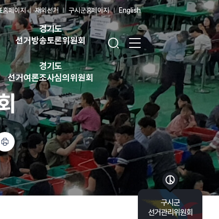
표홈페이지
재외선거
구시군홈페이지
English
경기도
검색창 열기
전체 메뉴 열기
선거방송토론위원회
경기도
선거여론조사심의위원회
회
바로가기 목록 열기
구시군
선거관리위원회