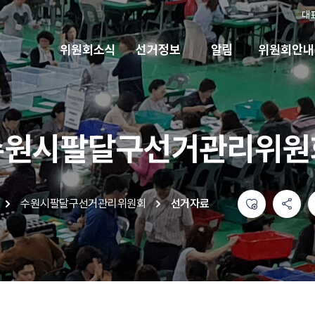
대
위원회소식
선거정보
알림
위원회안내
수원시팔달구선거관리위원
좋아요
공유하기 메뉴
열기
인쇄하기
수원시팔달구선거관리위원회
선거자료