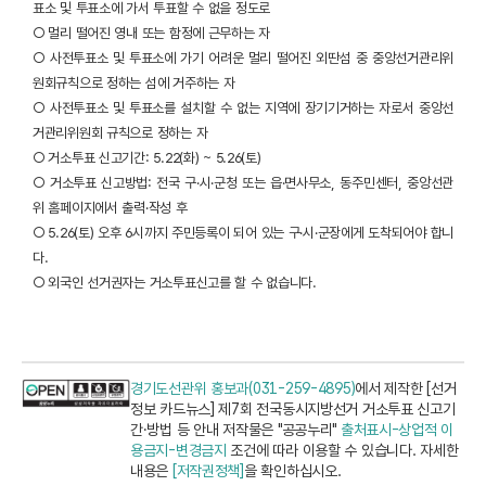
표소 및 투표소에 가서 투표할 수 없을 정도로
○ 멀리 떨어진 영내 또는 함정에 근무하는 자
○ 사전투표소 및 투표소에 가기 어려운 멀리 떨어진 외딴섬 중 중앙선거관리위
원회규칙으로 정하는 섬에 거주하는 자
○ 사전투표소 및 투표소를 설치할 수 없는 지역에 장기기거하는 자로서 중앙선
거관리위원회 규칙으로 정하는 자
○ 거소투표 신고기간: 5.22(화) ~ 5.26(토)
○ 거소투표 신고방법: 전국 구·시·군청 또는 읍·면사무소, 동주민센터, 중앙선관
위 홈페이지에서 출력·작성 후
○ 5.26(토) 오후 6시까지 주민등록이 되어 있는 구·시·군장에게 도착되어야 합니
다.
○ 외국인 선거권자는 거소투표신고를 할 수 없습니다.
경기도선관위 홍보과(031-259-4895)
에서 제작한 [선거
정보 카드뉴스] 제7회 전국동시지방선거 거소투표 신고기
간·방법 등 안내 저작물은 "공공누리"
출처표시-상업적 이
용금지-변경금지
조건에 따라 이용할 수 있습니다. 자세한
내용은
[저작권정책]
을 확인하십시오.