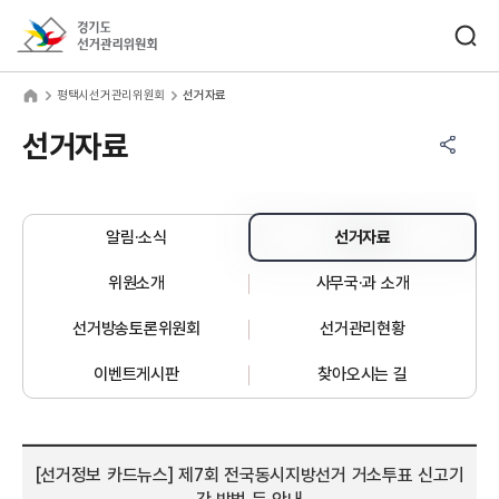
바로가기 메뉴
검색창 열기
경기도선거관리위원회
택시선거관리위원회
home
평택시선거관리위원회
선거자료
공유하기 메뉴
열기
선거자료
알림·소식
선거자료
위원소개
사무국·과 소개
선거방송토론위원회
선거관리현황
이벤트게시판
찾아오시는 길
[선거정보 카드뉴스] 제7회 전국동시지방선거 거소투표 신고기