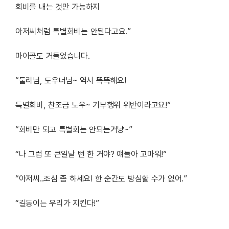
회비를 내는 것만 가능하지
아저씨처럼 특별회비는 안된다고요.”
마이콜도 거들었습니다.
“둘리님, 도우너님~ 역시 똑똑해요!
특별회비, 찬조금 노우~ 기부행위 위반이라고요!”
“회비만 되고 특별회는 안되는거냥~”
“나 그럼 또 큰일날 뻔 한 거야? 얘들아 고마워!”
“아저씨..조심 좀 하세요! 한 순간도 방심할 수가 없어.”
“길동이는 우리가 지킨다!”