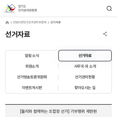
바로가기 메뉴
검색창 열기
경기도선거관리위원회
양시만안구선거관리위원회
home
안양시만안구선거관리위원회
선거자료
공유하기 메뉴
열기
선거자료
알림·소식
선거자료
위원소개
사무국·과 소개
선거방송토론위원회
선거관리현황
이벤트게시판
찾아오시는 길
[둘리와 함께하는 조합장 선거] 기부행위 제한편