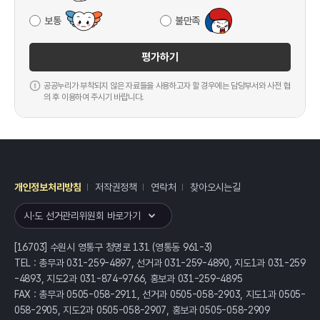
보통
불만족
평가하기
공공누리가 부착되지 않은 자료들을 사용하고자 할 경우에는 담당부서와 사전 협
의 후 이용하여 주시기 바랍니다.
개인정보처리방침
저작권정책
연락처
찾아오시는길
레이어
열기
시·도 선거관리위원회 바로가기
[16703] 수원시 영통구 청명로 131 (영통동 961-3)
TEL : 총무과 031-259-4897, 선거과 031-259-4890, 지도1과 031-259
-4893, 지도2과 031-874-9766, 홍보과 031-259-4895
FAX : 총무과 0505-058-2911, 선거과 0505-058-2903, 지도1과 0505-
058-2905, 지도2과 0505-058-2907, 홍보과 0505-058-2909