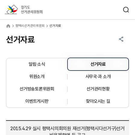
바로가기 메뉴
검색창 열기
경기도선거관리위원회
택시선거관리위원회
home
평택시선거관리위원회
선거자료
공유하기 메뉴
열기
선거자료
알림·소식
선거자료
위원소개
사무국·과 소개
선거방송토론위원회
선거관리현황
이벤트게시판
찾아오시는 길
2015.4.29 실시 평택시의회의원 재선거(평택시다선거구)선거