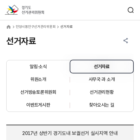
바로가기 메뉴
검색창 열기
경기도선거관리위원회
양시동안구선거관리위원회
home
안양시동안구선거관리위원회
선거자료
공유하기 메뉴
열기
선거자료
알림·소식
선거자료
위원소개
사무국·과 소개
선거방송토론위원회
선거관리현황
이벤트게시판
찾아오시는 길
2017년 상반기 경기도내 보궐선거 실시지역 안내