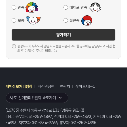
만족
대체로 만족
보통
불만족
평가하기
공공누리가 부착되지 않은 자료들을 사용하고자 할 경우에는 담당부서와 사전 협
의 후 이용하여 주시기 바랍니다.
개인정보처리방침
저작권정책
연락처
찾아오시는길
레이어
열기
시·도 선거관리위원회 바로가기
[16703] 수원시 영통구 청명로 131 (영통동 961-3)
TEL : 총무과 031-259-4897, 선거과 031-259-4890, 지도1과 031-259
-4893, 지도2과 031-874-9766, 홍보과 031-259-4895